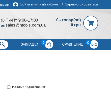
Войти в личный кабинет
/
Зарегистрироваться
ussian
Пн-Пт 9:00-17:00
0 - товар(ов)
sales@ntools.com.ua
0 грн
0
0
ЗАКЛАДКИ
СРАВНЕНИЕ
Искать в подкатегориях