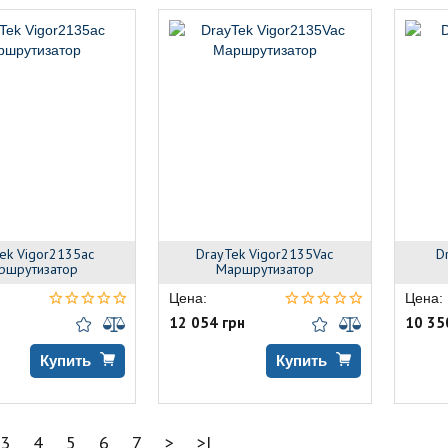
ek Vigor2135ac
DrayTek Vigor2135Vac
D
ршрутизатор
Маршрутизатор
Цена:
Цена:
12 054 грн
10 35
Купить
Купить
3
4
5
6
7
>
>|