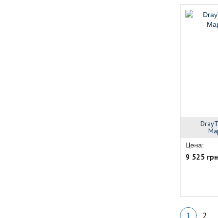
DrayT
Ма
Цена:
9 525 грн
1
2