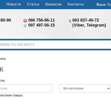
ы
Новости
Статьи
Вакансии
Контакты
Язык:
R
-80-90
066 756-86-11
063 837-49-72
097 497-56-15
(Viber, Telegram)
оиск
К
ска
описании товара