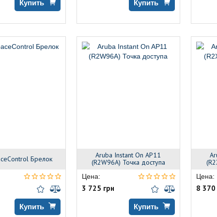
Купить
Купить
Aruba Instant On AP11
Ar
aceControl Брелок
(R2W96A) Точка доступа
(R2
Цена:
Цена:
3 725 грн
8 370
Купить
Купить