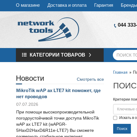
О магазине
Доставка и оплата
Гарантия
Бренд
044 333
КАТЕГОРИИ ТОВАРОВ
Главная
П
Новости
Смотреть все
ПОИС
MikroTik wAP ax LTE7 kit поможет, где
нет проводов
Критерии пои
07.07.2026
При помощи высокопроизводительной
погодоустойчивой точки доступа MikroTik
Искать в 
wAP ax LTE7 kit (wAPGR-
5HaxD2HaxD&R11e-LTE7) Вы сможете
развернуть стабильное интернет