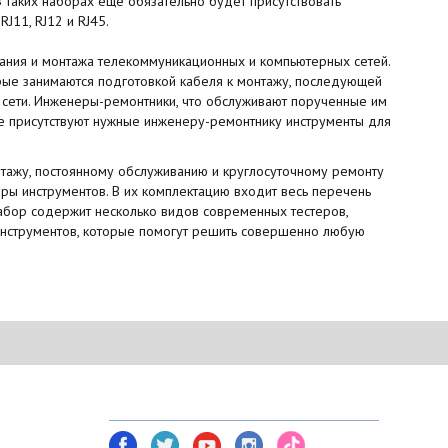
 таких наборах еще обязательно будет присутствовать
J11, RJ12 и RJ45.
ания и монтажа телекоммуникационных и компьютерных сетей.
рые занимаются подготовкой кабеля к монтажу, последующей
сети. Инженеры-ремонтники, что обслуживают порученные им
е присутствуют нужные инженеру-ремонтнику инструменты для
онтажу, постоянному обслуживанию и круглосуточному ремонту
ры инструментов. В их комплектацию входит весь перечень
набор содержит несколько видов современных тестеров,
 инструментов, которые помогут решить совершенно любую
NETWORK TOOLS В СОЦ. СЕТЯХ
am)