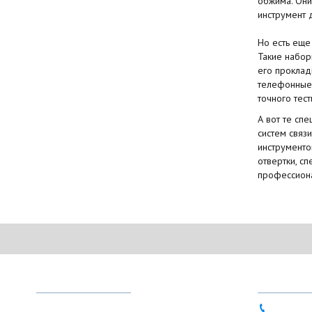
обжима. Они
инструмент д
Но есть еще
Такие набор
его проклад
телефонные 
точного тес
А вот те сп
систем связ
инструменто
отвертки, с
профессиона
МЕНЮ
ТЕЛЕФО
О магазине
044 333-