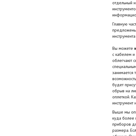
отдельный н
инструменто
информацион
Главную час
предложены 
инструмента
Вы можете
с кабелем и
облегчают с
специальным
занимается 
возможность
будет прису
обрыв на ли
оплеткой. К
инструмент и
Выше мы опи
куда более 
приборов дл
размера. Ес