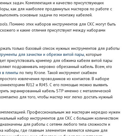
нных задач. Комплектация и качество присутствующих
аборы, как для наиболее продвинутых мастеров по работе с
 выполнять основные задачи по монтажу кабелей.
ools. Помимо этих наборов инструментов для СКС могут быть
схожего и какие отличия присутствуют между наборами
ержать только базовый список нужных инструментов для работы
трументы для зачистки и обрезки витой пары
, которые
дет присутствовать кримпер для обжима кабеля витой пары
воляют подравнивать неровно обрезанный кабель. Всем, кто
 в плинты
по типу Krone. Такой инструмент снабжен
ростого извлечения проводников из контактов. В наборе
оннекторами RJ12 и RJ45. С его помощью можно выявить
ерить экранированный кабель STP именно с металлической
мпактно для того, чтобы мастер мог легко достать нужный
комплектацией. Профессиональным же мастерам нередко нужен
ональный набор инструментов для СКС с большим количеством
дназначены для работы с сетями любого типа сложности и
 на наборы, где главным элементом являются клешни для