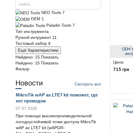
NEO Tools
7
OEM
1
Paladin Tools
7
Тип инструмента
Ручной интрумент
11
Тестовый набор
4
OEM 
Ещё Характеристики
инс
Найдено:
15
Показать
Цена:
Найдено:
15
Показать
Фильтр
715 грн
Новости
Смотреть все
MikroTik wAP ax LTE7 kit поможет, где
нет проводов
07.07.2026
При помощи высокопроизводительной
погодоустойчивой точки доступа MikroTik
wAP ax LTE7 kit (wAPGR-