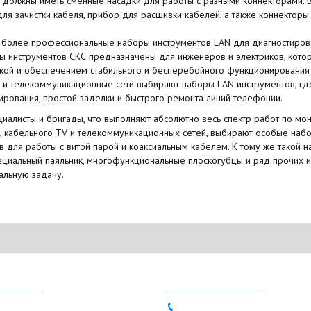
 должны иметь сменные насадки для работы с разными коннекторами. В
ля зачистки кабеля, прибор для расшивки кабелей, а также коннекторы R
 более профессиональные наборы инструментов LAN для диагностиров
ы инструментов СКС предназначены для инженеров и электриков, кото
кой и обеспечением стабильного и бесперебойного функционирования 
и телекоммуникационные сети выбирают наборы LAN инструментов, гд
тирования, простой заделки и быстрого ремонта линий телефонии.
ециалисты и бригады, что выполняют абсолютно весь спектр работ по м
и, кабельного TV и телекоммуникационных сетей, выбирают особые набо
в для работы с витой парой и коаксиальным кабелем. К тому же такой 
пециальный паяльник, многофункциональные плоскогубцы и ряд прочих
льную задачу.
НЫ
КОНТАКТЫ
80-90
063 837-49-72 (Viber, Telegr