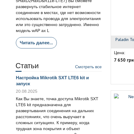
5HaxD2HaxD&R11e-LTE7) Вы сможете
развернуть стабильное интернет
соединение в местах, где нет возможности
использовать провода для электропитания
или это существенно затруднено. Именно
модель wAP ax L
Paladin T
Читать далее...
Цена:
7 650 грн
Статьи
Смотреть все
Настройка Mikrotik SXT LTE6 kit и
запуск
20.08.2025
Как Вы знаете, точка доступа Mikrotik SXT
LTE6 kit предназначена для
развертывания соединения на дальних
расстояниях, что очень выручает в
сложных ситуациях. К примеру, когда
трудная зона покрытия и объект