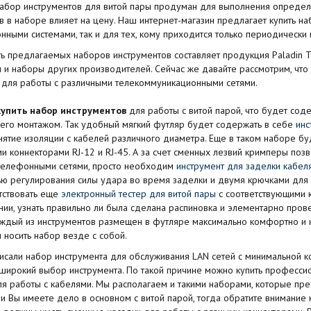
абор инструментов для витой пары продуман для выполнения определе
в в наборе влияет на цену. Наш интернет-магазин предлагает купить н
ными системами, так и для тех, кому приходится только периодически
ть предлагаемых наборов инструментов составляет продукция Paladin T
и наборы других производителей. Сейчас же давайте рассмотрим, что 
 для работы с различными телекоммуникационными сетями.
купить набор инструментов
для работы с витой парой, что будет сод
 его монтажом. Так удобный мягкий футляр будет содержать в себе
инс
нятие изоляции с кабелей различного диаметра. Еще в таком наборе бу
и коннекторами RJ-12 и RJ-45. А за счет сменных лезвий кримперы поз
телефонными сетями, просто необходим
инструмент для заделки кабеля
ю регулирования силы удара во время заделки и двумя крючками для п
тствовать еще
электронный тестер для витой пары
с соответствующими к
нии, узнать правильно ли была сделана распиновка и элементарно пров
аждый из инструментов размещен в футляре максимально комфортно и ко
 носить набор везде с собой.
сали набор инструмента для обслуживания LAN сетей с минимальной 
широкий выбор инструмента. По такой причине можно купить професси
я работы с кабелями. Мы располагаем и такими наборами, которые пре
ли Вы имеете дело в основном с витой парой, тогда обратите внимание