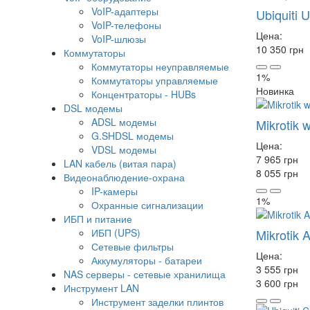
VoIP-адаптеры
Ubiquiti 
VoIP-телефоны
Цена:
VoIP-шлюзы
10 350 грн
Коммутаторы
Коммутаторы неуправляемые
1%
Коммутаторы управляемые
Новинка
Концентраторы - HUBs
DSL модемы
ADSL модемы
Mikrotik
G.SHDSL модемы
Цена:
VDSL модемы
7 965 грн
LAN кабель (витая пара)
8 055 грн
Видеонаблюдение-охрана
IP-камеры
1%
Охранные сигнализации
ИБП и питание
ИБП (UPS)
Mikrotik
Сетевые фильтры
Цена:
Аккумуляторы - батареи
3 555 грн
NAS серверы - сетевые хранилища
3 600 грн
Инструмент LAN
Инструмент заделки плинтов