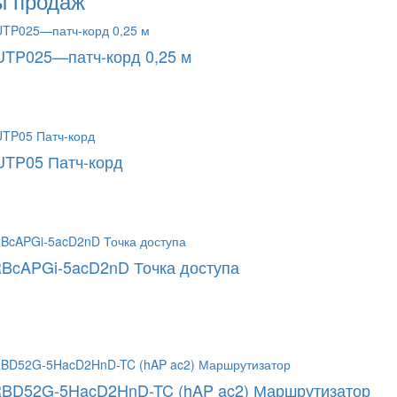
ы продаж
TP025—патч-корд 0,25 м
UTP05 Патч-корд
 RBcAPGi-5acD2nD Точка доступа
 RBD52G-5HacD2HnD-TC (hAP ac2) Маршрутизатор