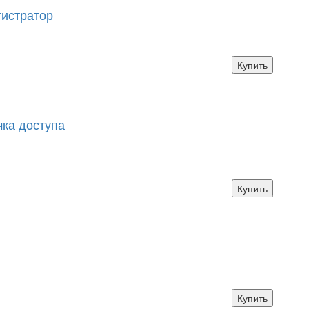
егистратор
Купить
чка доступа
Купить
Купить