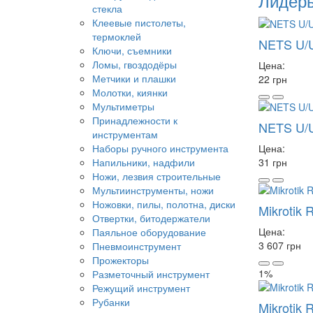
Лидер
стекла
Клеевые пистолеты,
термоклей
NETS U/U
Ключи, съемники
Ломы, гвоздодёры
Цена:
Метчики и плашки
22 грн
Молотки, киянки
Мультиметры
Принадлежности к
NETS U/
инструментам
Наборы ручного инструмента
Цена:
Напильники, надфили
31 грн
Ножи, лезвия строительные
Мультиинструменты, ножи
Ножовки, пилы, полотна, диски
Mikrotik
Отвертки, битодержатели
Цена:
Паяльное оборудование
3 607 грн
Пневмоинструмент
Прожекторы
1%
Разметочный инструмент
Режущий инструмент
Рубанки
Mikrotik