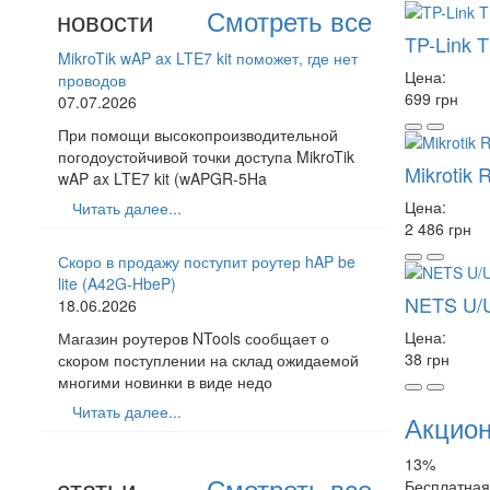
новости
Смотреть все
TP-Link 
MikroTik wAP ax LTE7 kit поможет, где нет
Цена:
проводов
699 грн
07.07.2026
При помощи высокопроизводительной
погодоустойчивой точки доступа MikroTik
Mikrotik
wAP ax LTE7 kit (wAPGR-5Ha
Цена:
Читать далее...
2 486 грн
Скоро в продажу поступит роутер hAP be
lite (A42G-HbeP)
NETS U/
18.06.2026
Цена:
Магазин роутеров NTools сообщает о
38 грн
скором поступлении на склад ожидаемой
многими новинки в виде недо
Читать далее...
Акцио
13%
статьи
Смотреть все
Бесплатная