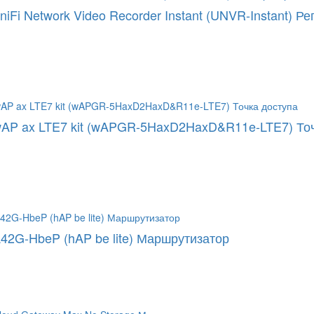
UniFi Network Video Recorder Instant (UNVR-Instant) Р
 wAP ax LTE7 kit (wAPGR-5HaxD2HaxD&R11e-LTE7) То
 A42G-HbeP (hAP be lite) Маршрутизатор