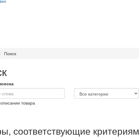
вки
Поиск
ск
поиска
 описании товара
ры, соответствующие критериям