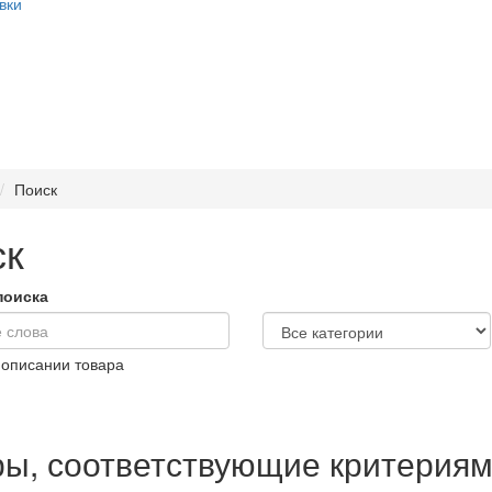
вки
Поиск
ск
поиска
 описании товара
ры, соответствующие критериям