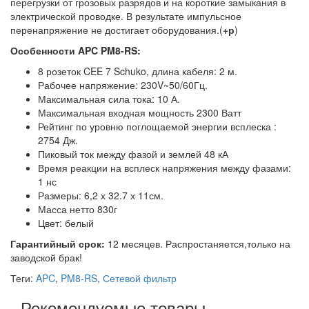
перегрузки от грозовых разрядов и на короткие замыкания в
электрической проводке. В результате импульсное
перенапряжение не достигает оборудования.(
+р
)
Особенности APC PM8-RS:
8 розеток CEE 7 Schuko, длина кабеля: 2 м.
Рабочее напряжение: 230V~50/60Гц.
Максимальная сила тока: 10 А.
Максимальная входная мощность 2300 Ватт
Рейтинг по уровню поглощаемой энергии всплеска :
2754 Дж.
Пиковый ток между фазой и землей 48 кА
Время реакции на всплеск напряжения между фазами:
1 нс
Размеры: 6,2 х 32.7 х 11см.
Масса нетто 830г
Цвет: белый
Гарантийный срок:
12 месяцев. Распростаняется,только на
заводской брак!
Теги:
APC
,
PM8-RS
,
Сетевой фильтр
Рекомендуемые товары