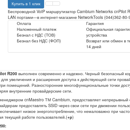
Купить в 1 клик
Беспроводной VoIP маршрутизатор Cambium Networks cnPilot R
LAN портами—в интернет-магазине NetworkTools (044)362-80-
Оплата
Гарантия
Наложенный платеж
Официальная гарантия
Безнал с НДС (ТОВ)
устройства
Безнал без НДС (ФОП)
Возврат или обмен в 
14 дней
lot R200
выполнен современно и надежно. Черный безопасный кор
 для увеличения и расширения доступа к действующей сети пров
утри помещений. Разносторонние многофункциональные точки дос
иряя внутренние провайдерские сети.
менеджером cnMaestro ТМ Cambium, предоставляет непрерывный о
айдерам предоставлять SSID через свои сети при движении польз
обеспечивает низкое энергопотребление, что немаловажно при част
ая текущей работе пользователей.(
+р
)
:
200