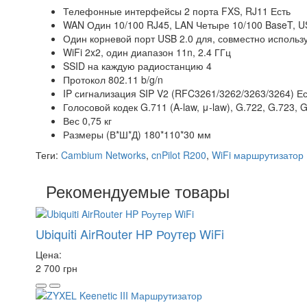
Телефонные интерфейсы 2 порта FXS, RJ11 Есть
WAN Один 10/100 RJ45, LAN Четыре 10/100 BaseT, 
Один корневой порт USB 2.0 для, совместно исполь
WiFi 2x2, один диапазон 11n, 2.4 ГГц
SSID на каждую радиостанцию 4
Протокол 802.11 b/g/n
IP сигнализация SIP V2 (RFC3261/3262/3263/3264) Ес
Голосовой кодек G.711 (A-law, μ-law), G.722, G.723, 
Вес 0,75 кг
Размеры (В*Ш*Д) 180*110*30 мм
Теги:
Cambium Networks
,
cnPilot R200
,
WiFi маршрутизатор
Рекомендуемые товары
Ubiquiti AirRouter HP Роутер WiFi
Цена:
2 700 грн