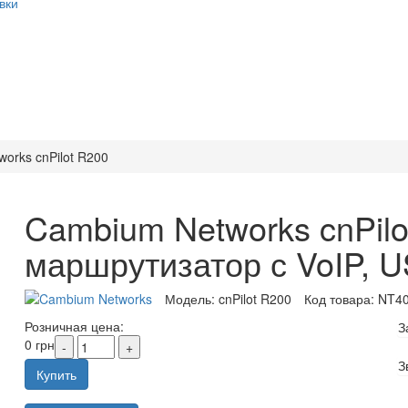
вки
orks cnPilot R200
Cambium Networks cnPil
маршрутизатор с VoIP, 
Модель:
cnPilot R200
Код товара:
NT4
Розничная цена:
З
0 грн
З
Купить