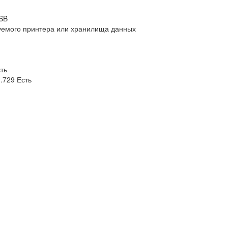
USB
зуемого принтера или хранилища данных
ть
G.729 Есть