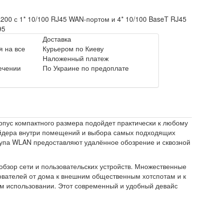
200 с 1* 10/100 RJ45 WAN-портом и 4* 10/100 BaseT RJ45
95
Доставка
 на все
Курьером по Киеву
Наложенный платеж
течении
По Украине по предоплате
пус компактного размера подойдет практически к любому
айдера внутри помещений и выбора самых подходящих
тупа WLAN предоставляют удалённое обозрение и сквозной
бзор сети и пользовательских устройств. Множественные
ователей от дома к внешним общественным хотспотам и к
ом использовании. Этот современный и удобный девайс