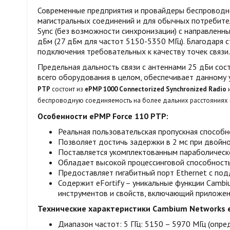
Современные предприятия и провайдеры беспроводно
магистральных соединений и для обычных потребител
Sync (без возможности синхронизации) c направленн
дБм (27 дБм для частот 5150-5350 МГц). Благодаря 
подключения требовательных к качеству точек связи.
Предельная дальность связи с антеннами 25 дБи сос
всего оборудования в целом, обеспечивает данному 
PTP
состоит из
ePMP 1000 Connectorized Synchronized Radio
беспроводную соединяемость на более дальних расстояниях 
Особенности ePMP Force 110 PTP:
Реальная пользовательская пропускная способн
Позволяет достичь задержки в 2 мс при двойн
Поставляется укомплектованным параболическо
Обладает высокой процессинговой способность
Предоставляет гигабитный порт Ethernet с под
Содержит eFortify – уникальные функции Camb
инструментов и свойств, включающий приложен
Технические характеристики Cambium Networks e
Диапазон частот: 5 ГГц: 5150 – 5970 МГц (опр