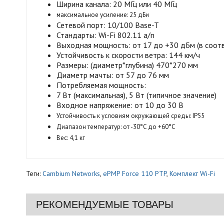
Ширина канала: 20 МГц или 40 МГц
максимальное усиление:
25 дБи
Сетевой порт: 10/100 Base-T
Стандарты: Wi-Fi 802.11 a/n
Выходная мощность: от 17 до +30 дБм (в соотв
Устойчивость к скорости ветра: 144 км/ч
Размеры: (диаметр*глубина) 470*270 мм
Диаметр мачты: от 57 до 76 мм
Потребляемая мощность:
7 Вт (максимальная), 5 Вт (типичное значение)
Входное напряжение: от 10 до 30 В
Устойчивость к условиям окружающей среды:
IP55
Диапазон температур:
от -30°C до +60°C
Вес:
4,1 кг
Теги:
Cambium Networks
,
ePMP Force 110 PTP
,
Комплект Wi-Fi
РЕКОМЕНДУЕМЫЕ ТОВАРЫ