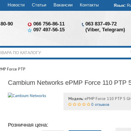
ы
Новости
Статьи
Вакансии
Контакты
Язык:
R
-80-90
066 756-86-11
063 837-49-72
097 497-56-15
(Viber, Telegram)
PMP Force PTP
Cambium Networks ePMP Force 110 PTP 
Модель:
ePMP Force 110 PTP 5 G
0 отзывов
Розничная цена: