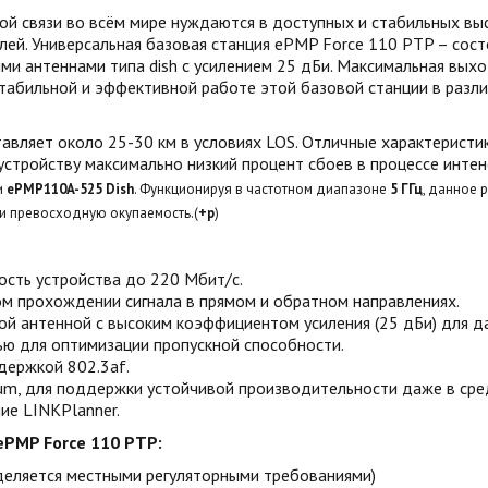
й связи во всём мире нуждаются в доступных и стабильных в
ей. Универсальная базовая станция ePMP Force 110 PTP – сост
ыми антеннами типа dish c усилением 25 дБи. Максимальная вых
стабильной и эффективной работе этой базовой станции в раз
тавляет около 25-30 км в условиях LOS. Отличные характеристи
устройству максимально низкий процент сбоев в процессе интен
и
ePMP110A-525 Dish
. Функционируя в частотном диапазоне
5 ГГц
, данное
и превосходную окупаемость.(
+р
)
ость устройства до 220 Мбит/с.
ом прохождении сигнала в прямом и обратном направлениях.
й антенной с высоким коэффициентом усиления (25 дБи) для д
ю для оптимизации пропускной способности.
держкой 802.3af.
ium, для поддержки устойчивой производительности даже в ср
ие LINKPlanner.
PMP Force 110 PTP:
еделяется местными регуляторными требованиями)