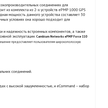
ысокопроизводительных соединениях для
оит из комплекта из 2-х устройств ePMP 1000 GPS
одная мощность данного устройства составляет 30
личных условиях она хорошо подходит для
ки и надежность встроенных компонентов, а также
сивной эксплуатации.
Cambium Networks
ePMP Force 110
 решение предоставляет пользователям широкополосную
альних соединений.
едах с высокой зашумленностью, и eCommand – набор