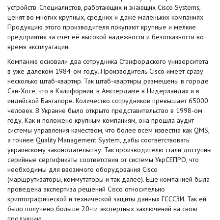
устройств. Специалистов, работающих и знающих Cisco Systems,
ценят во многих крупных, средних и даже маленьких компаниях.
Продукцию этого производителя покупают крупные и мелкие
предприятия за счет её высокой надежности и безотказности во
время эксплуатации.
Компанию основали два сотрудника Стэнфордского университета
в уже далеком 1984-ом году. Производитель Cisco имеет сразу
несколько штаб-квартир. Так штаб-квартиры размещены в городе
Сан-Хосе, что в Калифорнии, в Амстердаме в Нидерландах и в
индийской Бангалоре. Количество сотрудников превышает 65000
человек. В Украине было открыто представительство в 1998-ом
году. Как и положено крупным компаниям, она прошла аудит
системы управления качеством, что более всем известна как QMS,
а точнее Quality Management System, дабы соответствовать
украинскому законодательству. Так производителю стали доступны
серийные сертификаты соответствия от системы УкрСЕПРО, что
необходимы для ввозимого оборудования Cisco
(маршрутизаторы, коммутаторы и так далее). Еще компанией была
проведена экспертиза решений Cisco относительно
криптографической и технической защиты данных ГСССЗИ. Так ей
было получено больше 20-ти экспертных заключений на свою
продукцию.