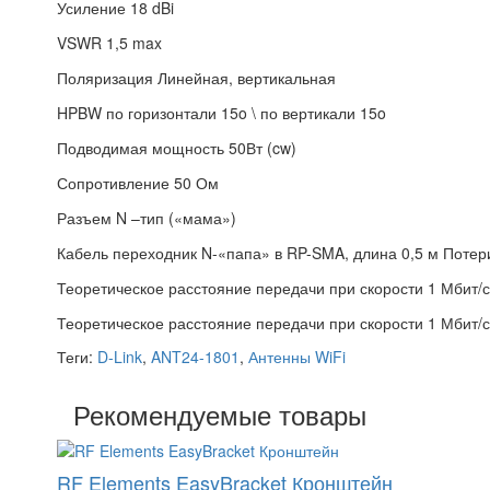
Усиление
18 dBi
VSWR
1,5 max
Поляризация
Линейная, вертикальная
HPBW
по горизонтали 15o \
по вертикали 15o
Подводимая мощность
50Вт (cw)
Сопротивление
50 Ом
Разъем
N –тип («мама»)
Кабель переходник
N-«папа» в RP-SMA, длина 0,5 м
Потери
Теоретическое расстояние передачи при скорости 1 Мбит/с
Теоретическое расстояние передачи при скорости 1 Мбит/с
Теги:
D-Link
,
ANT24-1801
,
Антенны WiFi
Рекомендуемые товары
RF Elements EasyBracket Кронштейн