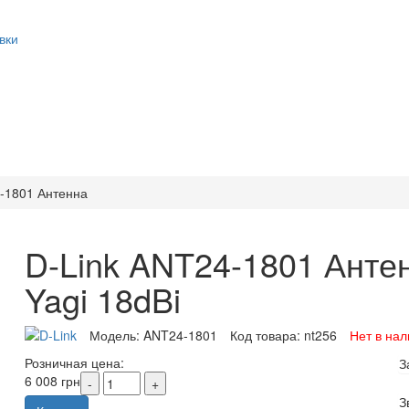
вки
-1801 Антенна
D-Link ANT24-1801 Анте
Yagi 18dBi
Модель:
ANT24-1801
Код товара:
nt256
Нет в на
Розничная цена:
З
6 008 грн
З