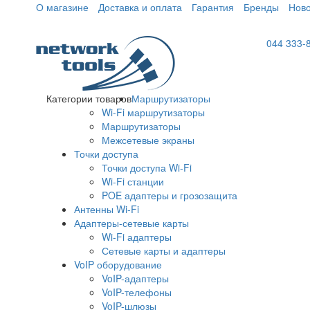
О магазине
Доставка и оплата
Гарантия
Бренды
Ново
044 333-
Категории товаров
Маршрутизаторы
Wi-Fi маршрутизаторы
Маршрутизаторы
Межсетевые экраны
Точки доступа
Точки доступа Wi-Fi
Wi-Fi станции
POE адаптеры и грозозащита
Антенны Wi-Fi
Адаптеры-сетевые карты
Wi-Fi адаптеры
Сетевые карты и адаптеры
VoIP оборудование
VoIP-адаптеры
VoIP-телефоны
VoIP-шлюзы