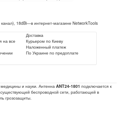
 канал), 18dBi—в интернет-магазине NetworkTools
Доставка
 на все
Курьером по Киеву
Наложенный платеж
течении
По Украине по предоплате
я медицины и науки. Антенна
ANT24-1801
подключается к
 существующей беспроводной сети, работающей в
ль грозозащиты.