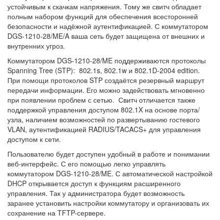
устойчивым к скачкам напряжения. Тому же свитч обладает
полным набором функций для обеспечения всесторонней
безопасности и надёжной аутентификацией. С коммутатором
DGS-1210-28/ME/A ваша сеть будет защищена от внешних и
внутренних угроз.
Коммутатором DGS-1210-28/ME поддерживаются протоколы
Spanning Tree (STP): 802.1s, 802.1w и 802.1D-2004 edition.
При помощи протоколов STP создаётся резервный маршрут
передачи информации. Его можно задействовать мгновенно
при появлении проблем с сетью. Свитч отличается также
поддержкой управления доступом 802.1X на основе порта/
узла, наличием возможностей по развертыванию гостевого
VLAN, аутентификацией RADIUS/TACACS+ для управления
доступом к сети.
Пользователю будет доступен удобный в работе и понимании
веб-интерфейс. С его помощью легко управлять
коммутатором DGS-1210-28/ME. С автоматической настройкой
DHCP открывается доступ к функциям расширенного
управления. Так у администратора будет возможность
заранее установить настройки коммутатору и организовать их
сохранение на TFTP-сервере.