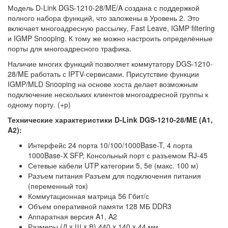
Модель D-Link DGS-1210-28/ME/A создана с поддержкой
полного набора функций, что заложены в Уровень 2. Это
включает многоадресную рассылку, Fast Leave, IGMP filtering
и IGMP Snooping. К тому же можно настроить определённые
порты для многоадресного трафика.
Наличие многих функций позволяет коммутатору DGS-1210-
28/ME работать с IPTV-сервисами. Присутствие функции
IGMP/MLD Snooping на основе хоста делает возможным
подключение нескольких клиентов многоадресной группы к
одному порту. (+р)
Технические характеристики D-Link DGS-1210-28/ME (A1,
A2):
Интерфейс 24 порта 10/100/1000Base-T, 4 порта
1000Base-X SFP, Консольный порт с разъемом RJ-45
Сетевые кабели UTP категории 5, 5e (макс. 100 м)
Разъем питания Разъем для подключения питания
(переменный ток)
Коммутационная матрица 56 Гбит/с
Объем оперативной памяти 128 МБ DDR3
Аппаратная версия A1, A2
Размеры (Д x Ш x В) 440 x 140 x 44 мм