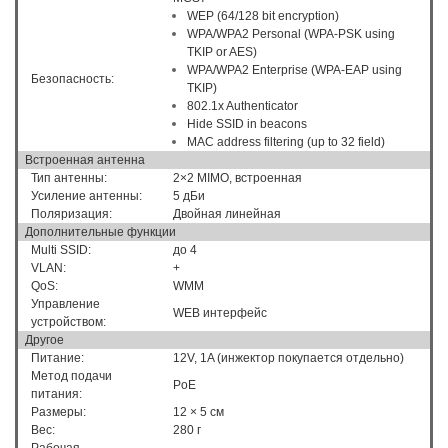
WEP (64/128 bit encryption)
WPA/WPA2 Personal (WPA-PSK using
TKIP or AES)
WPA/WPA2 Enterprise (WPA-EAP using
Безопасность:
TKIP)
802.1x Authenticator
Hide SSID in beacons
MAC address filtering (up to 32 field)
Встроенная антенна
Тип антенны:
2×2 MIMO, встроенная
Усиление антенны:
5 дБи
Поляризация:
Двойная линейная
Дополнительные функции
Multi SSID:
до 4
VLAN:
+
QoS:
WMM
Управление
WEB интерфейс
устройством:
Другое
Питание:
12V, 1A (инжектор покупается отдельно)
Метод подачи
PoE
питания:
Размеры:
12 × 5 см
Вес:
280 г