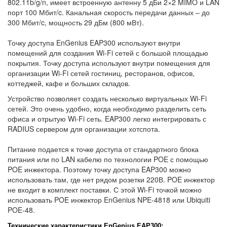
802.11b/g/n, имеет встроенную антенну 5 дБи 2×2 MIMO и LAN
порт 100 Мбит/c. Канальная скорость передачи данных – до
300 Мбит/c, мощность 29 дБм (800 мВт).
Точку доступа EnGenius EAP300 используют внутри
помещений для создания Wi-Fi сетей с большой площадью
покрытия. Точку доступа используют внутри помещения для
организации Wi-Fi сетей гостиниц, ресторанов, офисов,
коттеджей, кафе и больших складов.
Устройство позволяет создать несколько виртуальных Wi-Fi
сетей. Это очень удобно, когда необходимо разделить сеть
офиса и отрытую Wi-Fi сеть. EAP300 легко интегрировать с
RADIUS сервером для организации хотспота.
Питание подается к точке доступа от стандартного блока
питания или по LAN кабелю по технологии POE с помощью
POE инжектора. Поэтому точку доступа EAP300 можно
использовать там, где нет рядом розетки 220В. POE инжектор
не входит в комплект поставки. С этой Wi-Fi точкой можно
использовать POE инжектор EnGenius NPE-4818 или Ubiquiti
POE-48.
Технические характеристики
EnGenius EAP300: