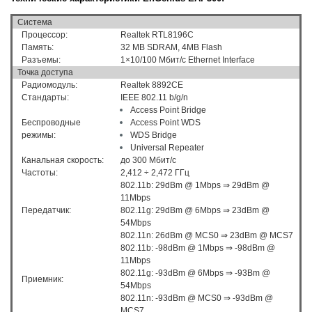
Система
Процессор:
Realtek RTL8196C
Память:
32 MB SDRAM, 4MB Flash
Разъемы:
1×10/100 Мбит/с Ethernet Interface
Точка доступа
Радиомодуль:
Realtek 8892CE
Стандарты:
IEEE 802.11 b/g/n
Access Point Bridge
Беспроводные
Access Point WDS
режимы:
WDS Bridge
Universal Repeater
Канальная скорость:
до 300 Мбит/с
Частоты:
2,412 ÷ 2,472 ГГц
802.11b: 29dBm @ 1Mbps ⇒ 29dBm @
11Mbps
Передатчик:
802.11g: 29dBm @ 6Mbps ⇒ 23dBm @
54Mbps
802.11n: 26dBm @ MCS0 ⇒ 23dBm @ MCS7
802.11b: -98dBm @ 1Mbps ⇒ -98dBm @
11Mbps
802.11g: -93dBm @ 6Mbps ⇒ -93Bm @
Приемник:
54Mbps
802.11n: -93dBm @ MCS0 ⇒ -93dBm @
MCS7