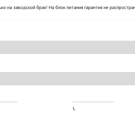
ко на заводской брак! На блок питания гарантия не распростран
НЫ
КОНТАКТЫ
80-90
063 837-49-72 (Viber, Telegr
86-11
sales@ntools.com.ua
56-15
Понедельник - Пятница
9:00 - 17:00