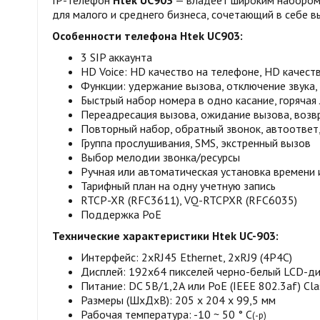
IP-телефон
Htek UC903
— владеет широким набором 
для малого и среднего бизнеса, сочетающий в себе в
Особенности телефона Htek UC903:
3 SIP аккаунта
HD Voice: HD качество на телефоне, HD качест
Функции: удержание вызова, отключение звука,
Быстрый набор номера в одно касание, горячая
Переадресация вызова, ожидание вызова, возв
Повторный набор, обратный звонок, автоответ,
Группа прослушивания, SMS, экстренный вызов
Выбор мелодии звонка/ресурсы
Ручная или автоматическая установка времени 
Тарифный план на одну учетную запись
RTCP-XR (RFC3611), VQ-RTCPXR (RFC6035)
Поддержка PoE
Технические характеристики Htek UC-903:
Интерфейс: 2хRJ45 Ethernet, 2хRJ9 (4P4C)
Дисплей: 192x64 пикселей черно-белый LCD-ди
Питание: DC 5В/1,2А или PoE (IEEE 802.3af) Cla
Размеры (ШхДхВ): 205 x 204 x 99,5 мм
Рабочая температура: -10 ~ 50 ° C
(-р)