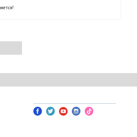
яется!
NETWORK TOOLS В СОЦ. СЕТЯХ
am)
Политика безопасности
Условия соглашения