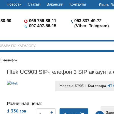
ы
Новости
Статьи
Вакансии
Контакты
Язык:
R
-80-90
066 756-86-11
063 837-49-72
097 497-56-15
(Viber, Telegram)
IP-телефон
Htek UC903 SIP-телефон 3 SIP аккаунта
Модель:
UC903
Код товара:
NT
Розничная цена:
1 330 грн
Заре