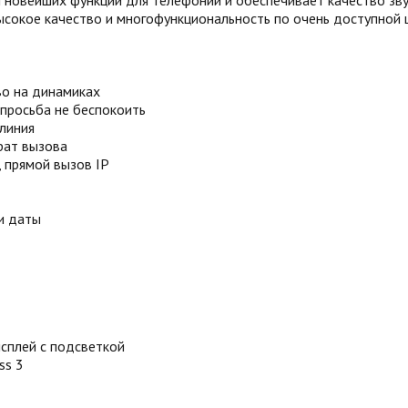
новейших функций для телефонии и обеспечивает качество зву
ысокое качество и многофункциональность по очень доступной 
во на динамиках
 просьба не беспокоить
 линия
рат вызова
 прямой вызов IP
и даты
сплей с подсветкой
ss 3