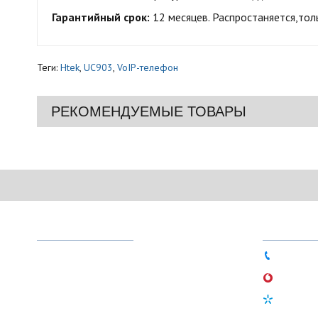
Гарантийный срок:
12 месяцев. Распростаняется,толь
Теги:
Htek
,
UC903
,
VoIP-телефон
РЕКОМЕНДУЕМЫЕ ТОВАРЫ
МЕНЮ
ТЕЛЕФО
О магазине
044 333-
Доставка и оплата
066 756-
Гарантия
097 497-