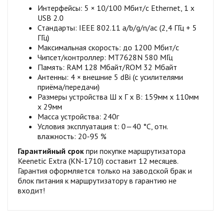
Интерфейсы: 5 × 10/100 Мбит/с Ethernet, 1 x
USB 2.0
Стандарты: IEEE 802.11 a/b/g/n/ac (2,4 ГГц + 5
ГГц)
Максимальная скорость: до 1200 Мбит/с
Чипсет/контроллер: MT7628N 580 МГц
Память: RAM 128 Мбайт/ROM 32 Мбайт
Антенны: 4 × внешние 5 dBi (с усилителями
приёма/передачи)
Размеры устройства Ш x Г x В: 159мм x 110мм
x 29мм
Масса устройства: 240г
Условия эксплуатация t: 0—40 °С, отн.
влажность: 20-95 %
Гарантийный срок
при покупке маршрутизатора
Keenetic Extra (KN-1710) составит 12 месяцев.
Гарантия оформляется только на заводской брак и
блок питания к маршрутизатору в гарантию не
входит!