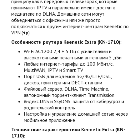
принципу как в передовых телевизорах, которые
принимают IPTV и параллельно имеют доступ к
медиатеке по DLNA. Домашние сети могут
объединяться с офисными или же просто
подключаться к другим интернет-центрам Keenetic по
VPN.(
+р
)
Особенности роутера Keenetic Extra (KN-1710):
Wi-Fi AC1200 2,4 + 5 ГГц с усилителями и
высокоточными печатными антеннами 5 дБи
Любые интернет-тарифы до 100 Мбит/с,
MultiWAN, IPTV и Smart TV
Порт USB для модемов 3G/4G/LTE/DSL,
дисков, принтера или DECT-станции
Файловый сервер, DLNA, Time Machine,
автономный торрент-клиент Transmission
Яндекс.DNS и SkyDNS: защита от киберугроз и
родительский контроль
Настройка и управление домашней сетью через
мобильное приложение
Технические характеристики Keenetic Extra (KN-
1710):