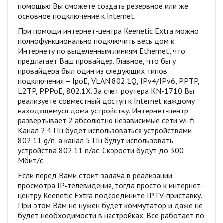
помощью Вы сможете создать резервное или же
основное подключение к Internet.
При помощи интернет-центра Keenetic Extra можно
полнофункционально подключить весь дом к
Интернету по выделенным линиям Ethernet, что
предлагает Ваш провайдер. Главное, что бы у
провайдера был один из следующих типов
подключения – IpoE, VLAN 802.1Q, IPv4/IPv6, PPTP,
L2TP, PPPoE, 802.1X. За счет роутера KN-1710 Вы
реализуете совместный доступ к Internet каждому
находящемуся дома устройству. Интернет-центр
развертывает 2 абсолютно независимые сети wi-fi.
Канал 2.4 ГГц будет использоваться устройствами
802.11 g/n, а канал 5 ГГц будут использовать
устройства 802.11 n/ac. Скорости будут до 300
Мбит/с.
Если перед Вами стоит задача в реализации
просмотра IP‑телевидения, тогда просто к интернет-
центру Keenetic Extra подсоедините IPTV-приставку.
При этом Вам не нужен будет коммутатор и даже не
будет необходимости в настройках. Всё работает по