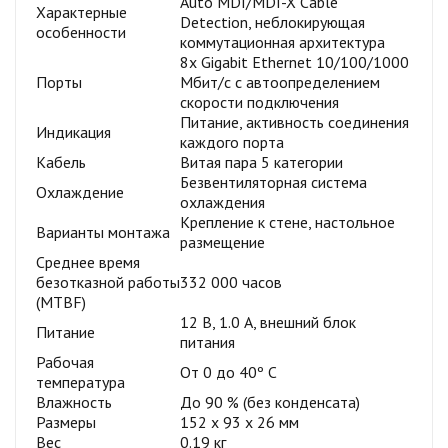
Auto MDI/MDI-X Cable
Характерные
Detection, неблокирующая
особенности
коммутационная архитектура
8х Gigabit Ethernet 10/100/1000
Порты
Мбит/с с автоопределением
скорости подключения
Питание, активность соединения
Индикация
каждого порта
Кабель
Витая пара 5 категории
Безвентиляторная система
Охлаждение
охлаждения
Крепление к стене, настольное
Варианты монтажа
размещение
Среднее время
безотказной работы
332 000 часов
(MTBF)
12 В, 1.0 A, внешний блок
Питание
питания
Рабочая
От 0 до 40º C
температура
Влажность
До 90 % (без конденсата)
Размеры
152 x 93 x 26 мм
Вес
0.19 кг