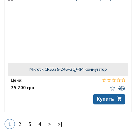
Mikrotik CRS326-24S+2Q+RM Коммутатор
Цена:
25 200 грн
Купить
1
2
3
4
>
>|