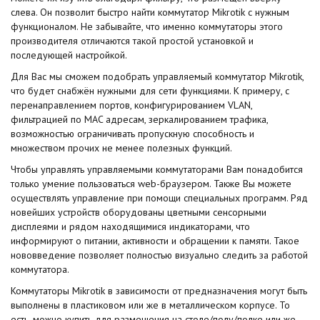
слева. Он позволит быстро найти коммутатор Mikrotik с нужным
функционалом. Не забывайте, что именно коммутаторы этого
производителя отличаются такой простой установкой и
последующей настройкой.
Для Вас мы сможем подобрать управляемый коммутатор Mikrotik,
что будет снабжён нужными для сети функциями. К примеру, с
перенаправлением портов, конфигурированием VLAN,
фильтрацией по MAC адресам, зеркалированием трафика,
возможностью ограничивать пропускную способность и
множеством прочих не менее полезных функций.
Чтобы управлять управляемыми коммутаторами Вам понадобится
только умение пользоваться web-браузером. Также Вы можете
осуществлять управление при помощи специальных программ. Ряд
новейших устройств оборудованы цветными сенсорными
дисплеями и рядом находящимися индикаторами, что
информируют о питании, активности и обращении к памяти. Такое
нововведение позволяет полностью визуально следить за работой
коммутатора.
Коммутаторы Mikrotik в зависимости от предназначения могут быть
выполнены в пластиковом или же в металлическом корпусе. То
есть, можно купить для размещения на столе/полу/полке или же