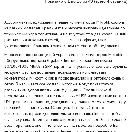
Показано с 1 по 16 из 49 (всего 4 страниц)
Ассортимент предложений в плане коммутаторов Mikrotik состоит
из разных моделей. Среди них Вы можете выбрать идеальные по
техническим характеристикам и цене устройства для создания или
расширения локальных сетей, как в малых офисах, так и в
учреждениях с большим количеством сетевого оборудования.
Множество новых моделей управляемых коммутаторов Mikrotik
оборудованы портами Gigabit Ethernet с характеристиками
10/100/1000 Mbit/s и SFP портами для установки соответствующих
модулей. Это предоставляет возможность использовать
коммутаторы Микротик, как в проводных, так и в оптоволоконных
сетях. В наличии также модели, которые могут похвастаться
различными дополнительными функциями. Среди них wi-fi
передатчики, внешние антенны, наличие USB и консольных портов.
USB разъём позволит подсоединить к управляемому коммутатору
внешний накопитель или 3G модем. Последний можно
использовать в роли дополнительного источника Internet, чтобы
был в случаях сбоев основного и резервный канал. Это далеко не
весь перечень дополнительных функций. Более подробно Вы
можете их изучить благодаря фильтру, что размещен вверху