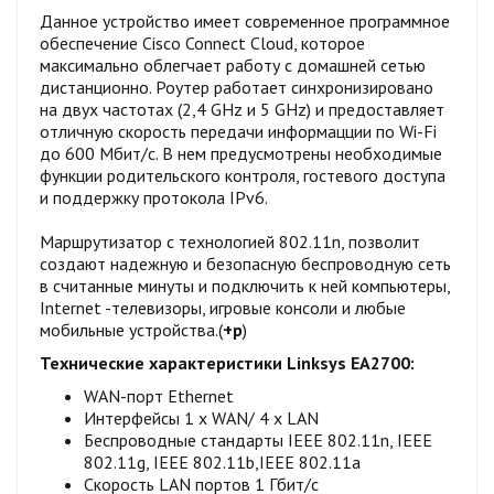
Данное устройство имеет современное программное
обеспечение Cisco Connect Cloud, которое
максимально облегчает работу с домашней сетью
дистанционно. Роутер работает синхронизировано
на двух частотах (2,4 GHz и 5 GHz) и предоставляет
отличную скорость передачи информацции по Wi-Fi
до 600 Мбит/с. В нем предусмотрены необходимые
функции родительского контроля, гостевого доступа
и поддержку протокола IPv6.
Маршрутизатор с технологией 802.11n, позволит
создают надежную и безопасную беспроводную cеть
в считанные минуты и подключить к ней компьютеры,
Internet -телевизоры, игровые консоли и любые
мобильные устройства.(
+р
)
Технические характеристики
Linksys EA2700:
WAN-порт Ethernet
Интерфейсы 1 x WAN/ 4 x LAN
Беспроводные стандарты IEEE 802.11n, IEEE
802.11g, IEEE 802.11b,IEEE 802.11a
Скорость LAN портов 1 Гбит/с