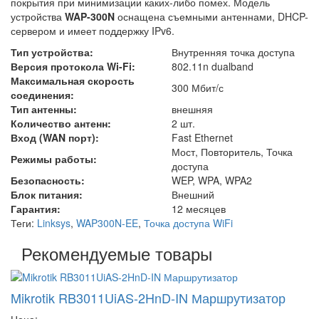
покрытия при минимизации каких-либо помех. Модель
устройства
WAP-300N
оснащена съемными антеннами, DHCP-
сервером и имеет поддержку IPv6.
Тип устройства:
Внутренняя точка доступа
Версия протокола Wi-Fi:
802.11n dualband
Максимальная скорость
300 Мбит/с
соединения:
Тип антенны:
внешняя
Количество антенн:
2 шт.
Вход (WAN порт):
Fast Ethernet
Мост, Повторитель, Точка
Режимы работы:
доступа
Безопасность:
WEP, WPA, WPA2
Блок питания:
Внешний
Гарантия:
12 месяцев
Теги:
Linksys
,
WAP300N-EE
,
Точка доступа WiFi
Рекомендуемые товары
Mikrotik RB3011UiAS-2HnD-IN Маршрутизатор