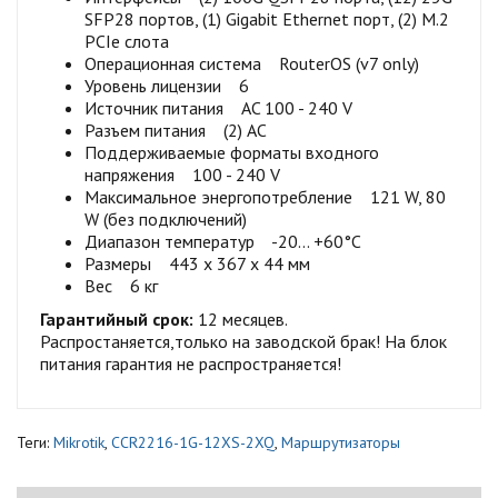
SFP28 портов, (1) Gigabit Ethernet порт, (2) M.2
PCIe слота
Операционная система RouterOS (v7 only)
Уровень лицензии 6
Источник питания AC 100 - 240 V
Разъем питания (2) AC
Поддерживаемые форматы входного
напряжения 100 - 240 V
Максимальное энергопотребление 121 W, 80
W (без подключений)
Диапазон температур -20... +60°C
Размеры 443 x 367 x 44 мм
Вес 6 кг
Гарантийный срок:
12 месяцев.
Распростаняется,только на заводской брак! На блок
питания гарантия не распространяется!
Теги:
Mikrotik
,
CCR2216-1G-12XS-2XQ
,
Маршрутизаторы