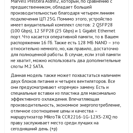
Marvell Prestera Aldrin2, который, по сравнению с
предшественником, обладает большей
производительностью благодаря четырем линиям
подключения ЦП 25G. Помимо этого, устройство
имеет внушительный комплект слотов: 2 QSFP28
(100 Gbps), 12 SFP28 (25 Gbps) и 1 Gigabit Ethernet
порт. Что касается оперативной памяти, то в Вашем
распоряжении 16 Гб. Также есть 128 МБ NAND – это
относительно немного, но, как правило, достаточно
для полноценной работы. В случае, если этой памяти
не хватит, можно использовать два дополнительные
слоты M.2 SATA.
Данная модель также может похвастаться наличием
двух блоков питания и четырех вентиляторов. Все
они предусматривают «горячую» замену. Есть и
специальные вставки из пластика для максимально
эффективного охлаждения. Впечатляющая
производительность, экономное энергопотребление,
отличное соотношение цены и качества –
маршрутизатор MikroTik CCR2216-1G-12XS-2XQ по
праву заслуживает место среди лучших на
сегодняшний день. (+р)