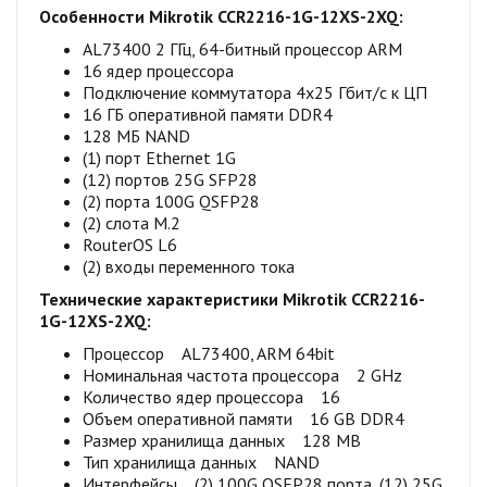
Особенности Mikrotik CCR2216-1G-12XS-2XQ:
AL73400 2 ГГц, 64-битный процессор ARM
16 ядер процессора
Подключение коммутатора 4x25 Гбит/с к ЦП
16 ГБ оперативной памяти DDR4
128 МБ NAND
(1) порт Ethernet 1G
(12) портов 25G SFP28
(2) порта 100G QSFP28
(2) слота M.2
RouterOS L6
(2) входы переменного тока
Технические характеристики Mikrotik CCR2216-
1G-12XS-2XQ:
Процессор AL73400, ARM 64bit
Номинальная частота процессора 2 GHz
Количество ядер процессора 16
Объем оперативной памяти 16 GB DDR4
Размер хранилища данных 128 MB
Тип хранилища данных NAND
Интерфейсы (2) 100G QSFP28 порта, (12) 25G