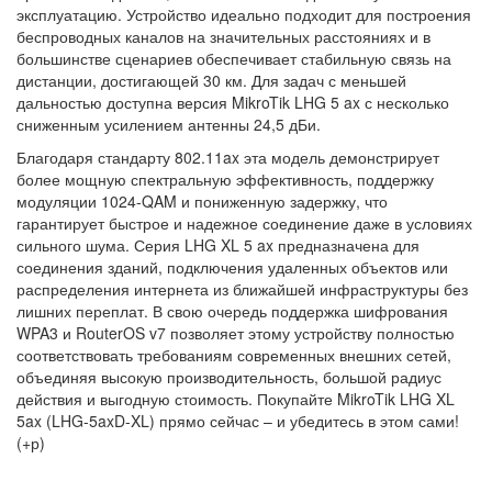
эксплуатацию. Устройство идеально подходит для построения
беспроводных каналов на значительных расстояниях и в
большинстве сценариев обеспечивает стабильную связь на
дистанции, достигающей 30 км. Для задач с меньшей
дальностью доступна версия MikroTik LHG 5 ax с несколько
сниженным усилением антенны 24,5 дБи.
Благодаря стандарту 802.11ax эта модель демонстрирует
более мощную спектральную эффективность, поддержку
модуляции 1024-QAM и пониженную задержку, что
гарантирует быстрое и надежное соединение даже в условиях
сильного шума. Серия LHG XL 5 ax предназначена для
соединения зданий, подключения удаленных объектов или
распределения интернета из ближайшей инфраструктуры без
лишних переплат. В свою очередь поддержка шифрования
WPA3 и RouterOS v7 позволяет этому устройству полностью
соответствовать требованиям современных внешних сетей,
объединяя высокую производительность, большой радиус
действия и выгодную стоимость. Покупайте MikroTik LHG XL
5ax (LHG-5axD-XL) прямо сейчас – и убедитесь в этом сами!
(+р)