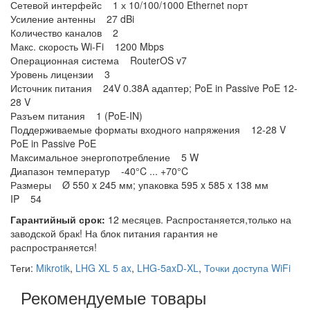
Сетевой интерфейс 1 х 10/100/1000 Ethernet порт
Усиление антенны 27 dBi
Количество каналов 2
Макс. скорость Wi-Fi 1200 Mbps
Операционная система RouterOS v7
Уровень лицензии 3
Источник питания 24V 0.38A адаптер; PoE in Passive PoE 12-
28 V
Разъем питания 1 (PoE-IN)
Поддерживаемые форматы входного напряжения 12-28 V
PoE in Passive PoE
Максимальное энергопотребление 5 W
Диапазон температур -40°C ... +70°C
Размеры Ø 550 x 245 мм; упаковка 595 x 585 x 138 мм
IP 54
Гарантийный срок:
12 месяцев. Распростаняется,только на
заводской брак! На блок питания гарантия не
распространяется!
Теги:
Mikrotik
,
LHG XL 5 ax
,
LHG-5axD-XL
,
Точки доступа WiFi
Рекомендуемые товары