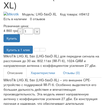
XL)
Модель:
LHG-5axD-XL
Код товара:
nt9412
Есть в наличии
0 отзывов
Розничная цена:
4 860 грн
Купить
Купить в 1 клик
MikroTik LHG XL 5ax (LHG-5axD-XL) для передачи сигнала на
расстояния до 30 км. 802.11ax (Wi-Fi 6), 1024-QAM и
направленная антенна с коэффициентом усиления 27 дБи.
Описание
Характеристики
Отзывы (0)
MikroTik LHG XL 5ax (LHG-5axD-XL) – это внешнее CPE-
устройство с поддержкой Wi-Fi 6. Особенно выделяется его
большая дальность действия и впечатляющая
производительность. Эта модель имеет направленную
антенну с коэффициентом усиления 27 дБи. Ее конструкция
прочная и надежная, что обеспечивает длительную