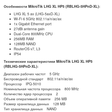
Особенности
MikroTik LHG XL HP5 (RBLHG-5HPnD-XL):
LHG XL 5 ax (LHG-5axD-XL)
Wi-Fi 6 5GHz 802.11a/n/ac/ax
1x Gigabit Ethernet port
27dBi antenna gain
Dual-Core 800MHz CPU
256MB RAM
128MB NAND
RouterOS v7, L3
IP54
Технические характеристики MikroTik LHG XL HP5
(RBLHG-5HPnD-XL):
Диапазон рабочих частот 5 GHz
Беспроводной стандарт 802.11a/n/ac/ax
Процессор IPQ-5010
Номинальная частота процессора 800 MHz
Количество ядер процессора 2
Объем оперативной памяти 256 MB
Размер хранилища данных 128 MB
Тип хранилища данных NAND