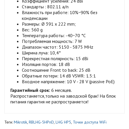
Коэффициент усиления: 24 dBi
Стандарты : 802.11 a/n
Влажность при работе: 10%~90% без
конденсации
Размеры: Ø 391 x 222 mm;
Вес: 560 g
Температура работы: -40~70 °C
Потребляемая мощность: 7 W
Диапазон частот: 5150 - 5875 MHz
Ширина луча: 10,4°
Перекрестная полярность: 15 dBi
Изоляция портов: 18 dB
Соотношение Front to back: 25 dB
Обратные потери: 14 dB VSWR: 1.5:1
Входное напряжение: 10 V - 28 V (passive PoE)
Гарантийный срок:
6 месяцев.
Распростаняется,только на заводской брак! На блок
питания гарантия не распространяется!
Теги:
Mikrotik
,
RBLHG-5HPnD
,
LHG HP5
,
Точки доступа WiFi