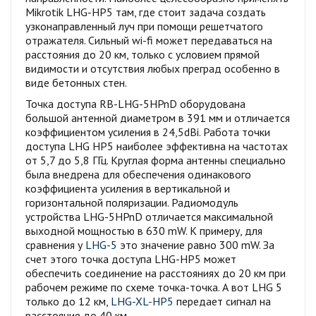
Mikrotik LHG-HP5 там, где стоит задача создать
узконаправленный луч при помощи решетчатого
отражателя. Сильный wi-fi может передаваться на
расстояния до 20 км, только с условием прямой
видимости и отсутствия любых преград особенно в
виде бетонных стен.
Точка доступа RB-LHG-5HPnD оборудована
большой антенной диаметром в 391 мм и отличается
коэффициентом усиления в 24,5dBi. Работа точки
доступа LHG HP5 наиболее эффективна на частотах
от 5,7 до 5,8 ГГц. Круглая форма антенны специально
была внедрена для обеспечения одинакового
коэффициента усиления в вертикальной и
горизонтальной поляризации. Радиомодуль
устройства LHG-5HPnD отличается максимальной
выходной мощностью в 630 mW. К примеру, для
сравнения у
LHG-5
это значение равно 300 mW. За
счет этого точка доступа LHG-HP5 может
обеспечить соединение на расстояниях до 20 км при
рабочем режиме по схеме точка-точка. А вот LHG 5
только до 12 км,
LHG-XL-HP5
передает сигнал на
расстояние до 40 км.