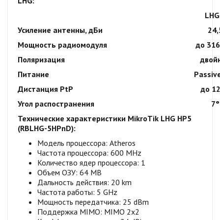
LHG:
LHG
Усиление антенны, дБи
24,
Мощность радиомодуля
до 31
Поляризация
двой
Питание
Passiv
Дистанция PtP
до 1
Угол распостранения
7°
Технические характеристики MikroTik
LHG HP5
(RBLHG-5HPnD)
:
Модель процессора: Atheros
Частота процессора: 600 MHz
Количество ядер процессора: 1
Объем ОЗУ: 64 MB
Дальность действия: 20 km
Частота работы: 5 GHz
Мощность передатчика: 25 dBm
Поддержка MIMO: MIMO 2x2