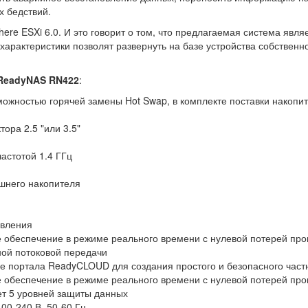
х бедствий.
re ESXi 6.0. И это говорит о том, что предлагаемая система явля
арактеристики позволят развернуть на базе устройства собственно
 ReadyNAS RN422
:
зможностью горячей замены Hot Swap, в комплекте поставки накопи
ора 2.5 "или 3.5"
частотой 1.4 ГГц
шнего накопителя
овления
обеспечение в режиме реального времени с нулевой потерей про
ной потоковой передачи
е портала ReadyCLOUD для создания простого и безопасного част
обеспечение в режиме реального времени с нулевой потерей про
т 5 уровней защиты данных
00-240 В, 50-60 Гц