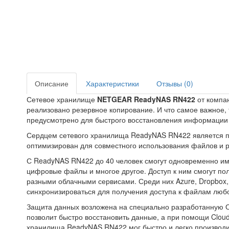
Описание
Характеристики
Отзывы (0)
Сетевое хранилище
NETGEAR ReadyNAS RN422
от компан
реализовано резервное копирование. И что самое важное, 
предусмотрено для быстрого восстановления информации
Сердцем сетевого хранилища ReadyNAS RN422 является про
оптимизирован для совместного использования файлов и р
С ReadyNAS RN422 до 40 человек смогут одновременно име
цифровые файлы и многое другое. Доступ к ним смогут по
разными облачными сервисами. Среди них Azure, Dropbox, O
синхронизироваться для получения доступа к файлам любо
Защита данных возложена на специально разработанную О
позволит быстро восстановить данные, а при помощи Cloud
хранилища ReadyNAS RN422 мог быстро и легко производит