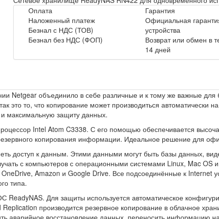
Сетевое хранилище ReadyNAS RN422 для одновременного испо
Оплата
Гарантия
Наложенный платеж
Официальная гарантия
Безнал с НДС (ТОВ)
устройства
Безнал без НДС (ФОП)
Возврат или обмен в 
14 дней
ии Netgear объединило в себе различные и к тому же важные для
так это то, что копирование может производиться автоматически н
 и максимальную защиту данных.
цессор Intel Atom C3338. С его помощью обеспечивается высочай
езервного копирования информации. Идеальное решение для офисо
ть доступ к данным. Этими данными могут быть базы данных, виде
лучать с компьютеров с операционными системами Linux, Mac OS и
neDrive, Amazon и Google Drive. Все подсоединённые к Internet у
го типа.
С ReadyNAS. Для защиты используется автоматическое конфигурир
 Replication производится резервное копирование в облачное хран
ь аварийное восстановление данных, переносить информацию на П