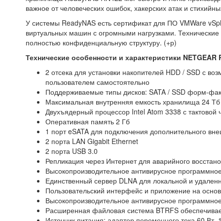
важное от человеческих ошибок, хакерских атак и стихийны
У системы ReadyNAS есть сертификат для ПО VMWare vSphe
виртуальных машин с огромными нагрузками. Технические х
полностью конфиденциальную структуру. (+р)
Технические особенности и характеристики NETGEAR
2 отсека для установки накопителей HDD / SSD с во
пользователем самостоятельно
Поддерживаемые типы дисков: SATA / SSD форм-факт
Максимальная внутренняя емкость хранилища 24 Тб
Двухъядерный процессор Intel Atom 3338 с тактовой 
Оперативная память 2 Гб
1 порт eSATA для подключения дополнительного вне
2 порта LAN Gigabit Ethernet
2 порта USB 3.0
Репликация через Интернет для аварийного восстан
Высокопроизводительное антивирусное программное 
Единственный сервер DLNA для локальной и удален
Пользовательский интерфейс и приложение на основ
Высокопроизводительное антивирусное программное 
Расширенная файловая система BTRFS обеспечивае
Источник питания: адаптер переменного тока 60 Вт, 1