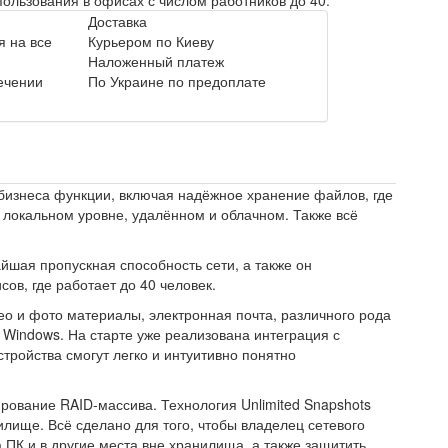
льзования в офисах с числом работников до 40.
Доставка
 на все
Курьером по Киеву
Наложенный платеж
течении
По Украине по предоплате
 бизнеса функции, включая надёжное хранение файлов, где
а локальном уровне, удалённом и облачном. Также всё
шая пропускная способность сети, а также он
в, где работает до 40 человек.
о и фото материалы, электронная почта, различного рода
 Windows. На старте уже реализована интеграция с
стройства смогут легко и интуитивно понятно
ование RAID-массива. Технология Unlimited Snapshots
илище. Всё сделано для того, чтобы владелец сетевого
К и в другие места вне хранилища, а также защитить