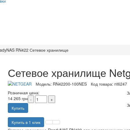
вки
adyNAS RN422 Сетевое хранилище
Сетевое хранилище Net
Модель:
RN42200-100NES
Код товара:
nt6247
Розничная цена:
З
14 265 грн
З
Купить
Купить в 1 клик