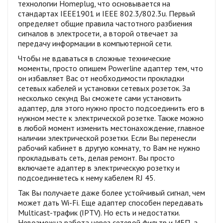
технологии Homeplug, что основывается на
стандартах IEEE1901 и IEEE 802.3/802.3u. Первый
определяет общие правила частотного разбиения
сигналов в электросети, а второй отвечает за
передачу информации в компьютерной сети.
Чтобы не вдаваться в сложные технические
моменты, просто опишем Powerline адаптер тем, что
он избавляет Вас от необходимости прокладки
сетевых кабелей и установки сетевых розеток. За
несколько секунд Вы сможете сами установить
адаптер, для этого нужно просто подсоединить его в
нужном месте к электрической розетке. Также можно
в любой момент изменить местонахождение, главное
наличии электрической розетки. Если Вы перенесли
рабочий кабинет в другую комнату, то Вам не нужно
прокладывать сеть, делая ремонт. Вы просто
включаете адаптер в электрическую розетку и
подсоединяетесь к нему кабелем RJ 45.
Так Вы получаете даже более устойчивый сигнал, чем
может дать Wi-Fi. Еще адаптер способен передавать
Multicast-трафик (IPTV). Но есть и недостатки.
Невозможна работа через сетевой фильтр и ИБП, а