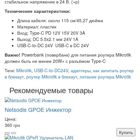
стабильное напряжение в 24 В. (+р)
Технические характеристики:
Длина кабеля: около 115 см/45,27 дюйма
Материал: пластик
Вход: Type-C PD 12V 15V 20V 3A
Выход: DC 5.5x2.1 мм 24V 1A
USB-C-to-DC 24V USB-C в DC 24V
Важно!
Powerbank (повербанк) для питания роутера Mikrotik
должен быть не менее 20W+ с разъёмом Type-C
Теги:
Mikrotik
,
USB-C-to-DC24V
,
адаптеры
,
как запитать роутер
в блекаут
,
роутер Mikrotik в блекаут
,
питание роутера Mikrotik
Рекомендуемые товары
Netsodis GPOE Инжектор
Цена:
360 грн
Купить