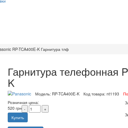
вки
asonic RP-TCA400E-K Гарнитура тлф
Гарнитура телефонная P
K
Модель:
RP-TCA400E-K
Код товара:
nt1193
По
Розничная цена:
З
520 грн
З
Купить