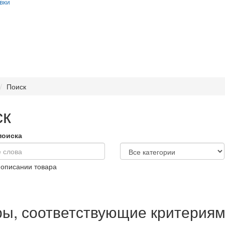
вки
Поиск
ск
поиска
 описании товара
ры, соответствующие критериям