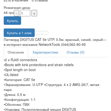
Есть в наличии
0 отзывов
Розничная цена:
44 грн
Купить
Купить в 1 клик
Патчкорд DIGITUS CAT 5e UTP, 0.5м, красный, синий, серый—
в интернет-магазине NetworkTools (044)362-80-95
Описание
Характеристики
Отзывы (0)
•2 x RJ45 connectors
•Boots with kink protections and strain reliefs
•Spot length on boot
•UL-listed
•Категория: CAT 5e
•Экранирование: U-UTP •Структура: 4 x 2 AWG 26/7, витая
пара
•Длина: 0,5 м
•Конфигурация: 1:1
•Оболочка: ПВХ
•Упаковка: Полиэтиленовый мешок DIGITUS