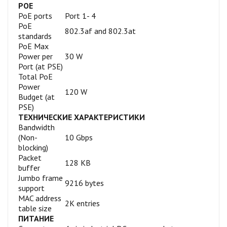
POE
PoE ports
Port 1- 4
PoE
802.3af and 802.3at
standards
PoE Max
Power per
30 W
Port (at PSE)
Total PoE
Power
120 W
Budget (at
PSE)
ТЕХНИЧЕСКИЕ ХАРАКТЕРИСТИКИ
Bandwidth
(Non-
10 Gbps
blocking)
Packet
128 KB
buffer
Jumbo frame
9216 bytes
support
MAC address
2K entries
table size
ПИТАНИЕ