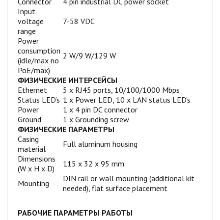
Connector
4 pin industrial DC power socket
Input
voltage
7-58 VDC
range
Power
consumption
2 W/9 W/129 W
(idle/max no
PoE/max)
ФИЗИЧЕСКИЕ ИНТЕРСЕЙСЫ
Ethernet
5 x RJ45 ports, 10/100/1000 Mbps
Status LED’s
1 x Power LED, 10 x LAN status LED’s
Power
1 x 4 pin DC connector
Ground
1 x Grounding screw
ФИЗИЧЕСКИЕ ПАРАМЕТРЫ
Casing
Full aluminum housing
material
Dimensions
115 x 32 x 95 mm
(W x H x D)
DIN rail or wall mounting (additional kit
Mounting
needed), flat surface placement
РАБОЧИЕ ПАРАМЕТРЫ РАБОТЫ