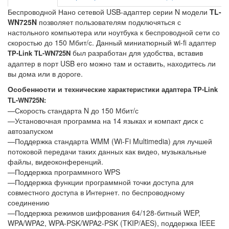
Беспроводной Нано сетевой USB-адаптер серии N модели
TL-
WN725N
позволяет пользователям подключяться с
настольного компьютера или ноутбука к беспроводной сети со
скоростью до 150 Мбит/с. Данный миниатюрный wi-fi адаптер
был разработан для удобства, вставив
TP-Link TL-WN725N
адаптер в порт USB его можно там и оставить, находитесь ли
вы дома или в дороге.
Особенности и т
ехнические характеристики
адаптера
TP-Link
TL-WN725N:
—Скорость стандарта N до 150 Мбит/с
—Установочная программа на 14 языках и компакт диск с
автозапуском
—Поддержка стандарта WMM (Wi-Fi Multimedia) для лучшей
потоковой передачи таких данных как видео, музыкальные
файлы, видеоконференций.
—Поддержка программного WPS
—Поддержка функции программной точки доступа для
совместного доступа в Интернет. по беспроводному
соединению
—Поддержка режимов шифрования 64/128-битный WEP,
WPA/WPA2, WPA-PSK/WPA2-PSK (TKIP/AES), поддержка IEEE