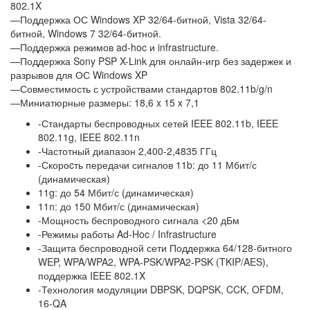
802.1X
—Поддержка ОС Windows XP 32/64-битной, Vista 32/64-
битной, Windows 7 32/64-битной.
—Поддержка режимов ad-hoc и infrastructure.
—Поддержка Sony PSP X-Link для онлайн-игр без задержек и
разрывов для ОС Windows XP
—Совместимость с устройствами стандартов 802.11b/g/n
—Миниатюрные размеры: 18,6 x 15 x 7,1
-Стандарты беспроводных сетей IEEE 802.11b, IEEE
802.11g, IEEE 802.11n
-Частотный диапазон 2,400-2,4835 ГГц
-Скороcть передачи сигналов 11b: до 11 Мбит/с
(динамическая)
11g: до 54 Мбит/с (динамическая)
11n: до 150 Мбит/с (динамическая)
-Мощность беспроводного сигнала <20 дБм
-Режимы работы Ad-Hoc / Infrastructure
-Защита беспроводной сети Поддержка 64/128-битного
WEP, WPA/WPA2, WPA-PSK/WPA2-PSK (TKIP/AES),
поддержка IEEE 802.1X
-Технология модуляции DBPSK, DQPSK, CCK, OFDM,
16-QA