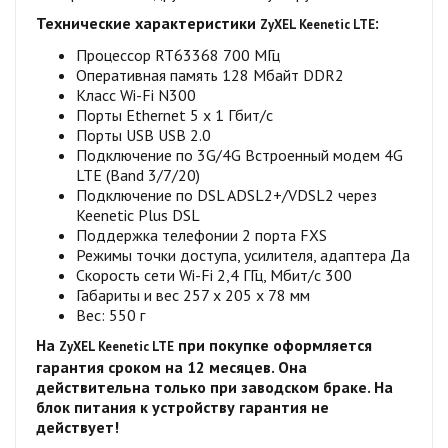
Технические характеристики
:
ZyXEL Keenetic LTE
Процессор RT63368 700 МГц
Оперативная память 128 Мбайт DDR2
Класс Wi-Fi N300
Порты Ethernet 5 x 1 Гбит/с
Порты USB USB 2.0
Подключение по 3G/4G Встроенный модем 4G
LTE (Band 3/7/20)
Подключение по DSL ADSL2+/VDSL2 через
Keenetic Plus DSL
Поддержка телефонии 2 порта FXS
Режимы точки доступа, усилителя, адаптера Да
Скорость сети Wi-Fi 2,4 ГГц, Мбит/с 300
Габариты и вес 257 х 205 х 78 мм
Вес: 550 г
На
при покупке оформляется
ZyXEL Keenetic LTE
гарантия сроком на 12 месяцев. Она
действительна только при заводском браке. На
блок питания к устройству гарантия не
действует!