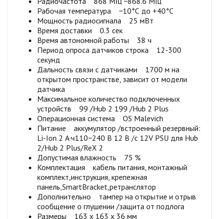
Радиочастота 868 МГц −868.6 МГц
Рабочая температура −10°С до +40°С
Мощность радиосигнала 25 мВт
Время доставки 0.3 сек
Время автономной работы 38 ч
Период опроса датчиков строка 12-300
секунд
Дальность связи с датчиками 1700 м на
открытом пространстве, зависит от модели
датчика
Максимальное количество подключенных
устройств 99 /Hub 2 199 /Hub 2 Plus
Операционная система OS Malevich
Питание аккумулятор /встроенный резервный:
Li-Ion 2 А·ч110−240 В 12 В /с 12V PSU для Hub
2/Hub 2 Plus/ReX 2
Допустимая влажность 75 %
Комплектация кабель питания, монтажный
комплект,инструкция, крепежная
панель,SmartBracket,ретранслятор
Дополнительно тампер на открытие и отрыв
сообщение о глушении /защита от подлога
Размеры 163 х 163 х 36 мм