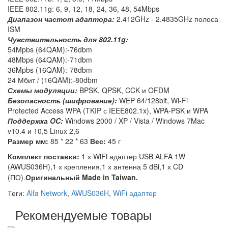
IEEE 802.11g: 6, 9, 12, 18, 24, 36, 48, 54Mbps
Диапазон частот адаптора:
2.412GHz - 2.4835GHz полоса
ISM
Чувствительность для 802.11g:
54Mpbs (64QAM):-76dbm
48Mbps (64QAM):-71dbm
36Mpbs (16QAM):-78dbm
24 Мбит / (16QAM):-80dbm
Схемы модуляции:
BPSK, QPSK, CCK и OFDM
Безопасность (шифрование):
WEP 64/128bit, Wi-Fi
Protected Access WPA (TKIP с IEEE802.1x), WPA-PSK и WPA
Поддержка
OC:
Windows 2000 / XP / Vista / Windows 7Mac
v10.4 и 10,5 Linux 2,6
Размер мм:
85 * 22 * 63
Вес:
45 г
Комплект поставки:
1 х WiFi адаптер USB ALFA 1W
(AWUS036H),1 х крепления,1 х антенна 5 dBi,1 х CD
(ПО).
Оригинальный
Made in Taiwan.
Теги:
Alfa Network
,
AWUS036H
,
WiFi адаптер
Рекомендуемые товары