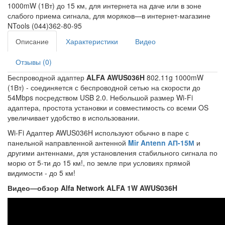
1000mW (1Вт) до 15 км, для интернета на даче или в зоне
слабого приема сигнала, для моряков—в интернет-магазине
NTools (044)362-80-95
Описание
Характеристики
Видео
Отзывы (0)
Беспроводной адаптер
ALFA AWUS036H
802.11g 1000mW
(1Вт) - соединяется с беспроводной сетью на скорости до
54Mbps посредством USB 2.0. Небольшой размер Wi-Fi
адаптера, простота установки и совместимость со всеми OS
увеличивает удобство в использовании.
Wi-Fi Адаптер AWUS036H используют обычно в паре с
панельной направленной антенной
Mir Antenn АП-15М
и
другими антеннами, для установления стабильного сигнала по
морю от 5-ти до 15 км!, по земле при условиях прямой
видимости - до 5 км!
Видео—обзор Alfa Network ALFA 1W AWUS036H