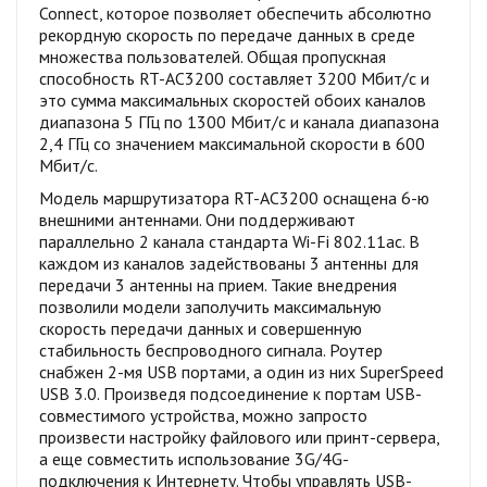
Connect, которое позволяет обеспечить абсолютно
рекордную скорость по передаче данных в среде
множества пользователей. Общая пропускная
способность RT-AC3200 составляет 3200 Мбит/с и
это сумма максимальных скоростей обоих каналов
диапазона 5 ГГц по 1300 Мбит/с и канала диапазона
2,4 ГГц со значением максимальной скорости в 600
Мбит/с.
Модель маршрутизатора RT-AC3200 оснащена 6-ю
внешними антеннами. Они поддерживают
параллельно 2 канала стандарта Wi-Fi 802.11ac. В
каждом из каналов задействованы 3 антенны для
передачи 3 антенны на прием. Такие внедрения
позволили модели заполучить максимальную
скорость передачи данных и совершенную
стабильность беспроводного сигнала. Роутер
снабжен 2-мя USB портами, а один из них SuperSpeed
USB 3.0. Произведя подсоединение к портам USB-
совместимого устройства, можно запросто
произвести настройку файлового или принт-сервера,
а еще совместить использование 3G/4G-
подключения к Интернету. Чтобы управлять USB-