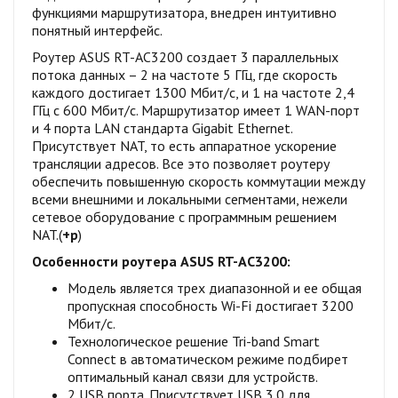
функциями маршрутизатора, внедрен интуитивно
понятный интерфейс.
Роутер ASUS RT-AC3200 создает 3 параллельных
потока данных – 2 на частоте 5 ГГц, где скорость
каждого достигает 1300 Мбит/с, и 1 на частоте 2,4
ГГц с 600 Мбит/с. Маршрутизатор имеет 1 WAN-порт
и 4 порта LAN стандарта Gigabit Ethernet.
Присутствует NAT, то есть аппаратное ускорение
трансляции адресов. Все это позволяет роутеру
обеспечить повышенную скорость коммутации между
всеми внешними и локальными сегментами, нежели
сетевое оборудование с программным решением
NAT.(
+р
)
Особенности роутера ASUS RT-AC3200:
Модель является трех диапазонной и ее общая
пропускная способность Wi-Fi достигает 3200
Мбит/с.
Технологическое решение Tri-band Smart
Connect в автоматическом режиме подбирет
оптимальный канал связи для устройств.
2 USB порта. Присутствует USB 3.0 для