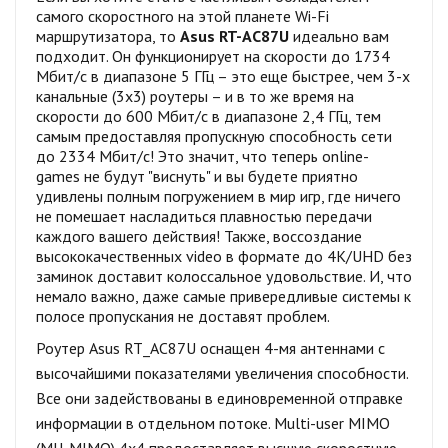
самого скоростного на этой планете Wi-Fi
маршрутизатора, то
Asus RT-AC87U
идеально вам
подходит. Он функционирует на скорости до 1734
Мбит/с в диапазоне 5 ГГц – это еще быстрее, чем 3-х
канальные (3х3) роутеры – и в то же время на
скорости до 600 Мбит/с в диапазоне 2,4 ГГц, тем
самым предоставляя пропускную способность сети
до 2334 Мбит/с! Это значит, что теперь online-
games не будут "виснуть" и вы будете приятно
удивлены полным погружением в мир игр, где ничего
не помешает насладиться плавностью передачи
каждого вашего действия! Также, воссоздание
высококачественных video в формате до 4K/UHD без
заминок доставит колоссальное удовольствие. И, что
немало важно, даже самые привередливые системы к
полосе пропускания не доставят проблем.
Роутер Asus RT_AC87U оснащен 4-мя антеннами с
высочайшими показателями увеличения способности.
Все они задействованы в единовременной отправке
информации в отдельном потоке. Multi-user MIMO
(MU-MIMO) 4x4 предоставляет высшую скоростную