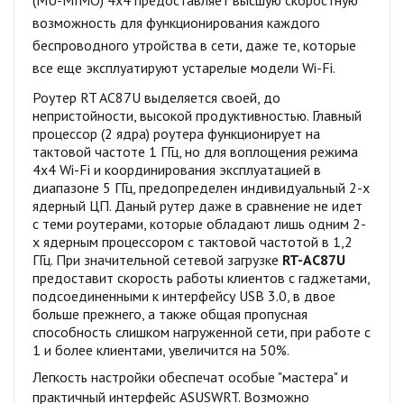
возможность для функционирования каждого
беспроводного утройства в сети, даже те, которые
все еще эксплуатируют устарелые модели Wi-Fi.
Роутер RT AC87U выделяется своей, до
непристойности, высокой продуктивностью. Главный
процессор (2 ядра) роутера функционирует на
тактовой частоте 1 ГГц, но для воплощения режима
4x4 Wi-Fi и координирования эксплуатацией в
диапазоне 5 ГГц, предопределен индивидуальный 2-х
ядерный ЦП. Даный рутер даже в сравнение не идет
с теми роутерами, которые обладают лишь одним 2-
х ядерным процессором с тактовой частотой в 1,2
ГГц. При значительной сетевой загрузке
RT-AC87U
предоставит скорость работы клиентов с гаджетами,
подсоединенными к интерфейсу USB 3.0, в двое
больше прежнего, а также общая пропусная
способность слишком нагруженной сети, при работе с
1 и более клиентами, увеличится на 50%.
Легкость настройки обеспечат особые "мастера" и
практичный интерфейс ASUSWRT.
Возможно