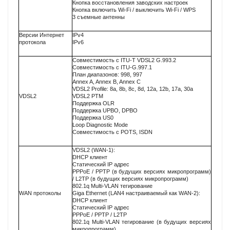
Кнопка восстановления заводских настроек
Кнопка включить Wi-Fi / выключить Wi-Fi / WPS
3 съемные антенны
Версии Интернет
IPv4
протокола
IPv6
Совместимость с ITU-T VDSL2 G.993.2
Совместимость с ITU-G.997.1
План диапазонов: 998, 997
Annex A, Annex B, Annex C
VDSL2 Profile: 8a, 8b, 8c, 8d, 12a, 12b, 17a, 30a
VDSL2
VDSL2 PTM
Поддержка OLR
Поддержка UPBO, DPBO
Поддержка US0
Loop Diagnostic Mode
Совместимость с POTS, ISDN
VDSL2 (WAN-1):
DHCP клиент
Статический IP адрес
PPPoE / PPTP (в будущих версиях микропрограмм)
/ L2TP (в будущих версиях микропрограмм)
802.1q Multi-VLAN тегирование
WAN протоколы
Giga Ethernet (LAN4 настраиваемый как WAN-2):
DHCP клиент
Статический IP адрес
PPPoE / PPTP / L2TP
802.1q Multi-VLAN тегирование (в будущих версиях
микропрограмм)