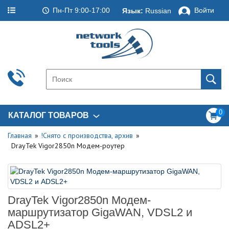
Пн-Пт 9:00-17:00
Войти
Язык:
Russian
0
КАТАЛОГ ТОВАРОВ
Главная
!Снято с производства, архив
DrayTek Vigor2850n Модем-роутер
DrayTek Vigor2850n Модем-
маршрутизатор GigaWAN, VDSL2 и
ADSL2+