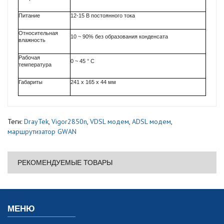
Питание
12-15 В постоянного тока
Относительная
10 ~ 90% без образования конденсата
влажность
Рабочая
0 ~ 45 ° C
температура
Габариты
241 х 165 х 44 мм
Теги:
DrayTek
,
Vigor2850n
,
VDSL модем
,
ADSL модем
,
маршрутизатор GWAN
РЕКОМЕНДУЕМЫЕ ТОВАРЫ
МЕНЮ