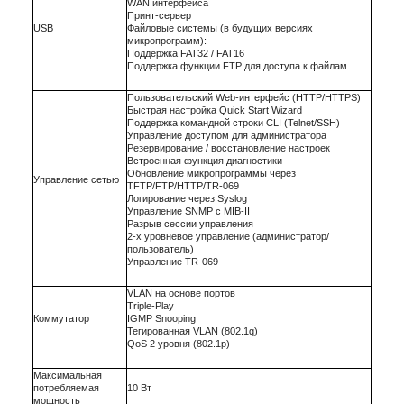
WAN интерфейса
Принт-сервер
USB
Файловые системы (в будущих версиях
микропрограмм):
Поддержка FAT32 / FAT16
Поддержка функции FTP для доступа к файлам
Пользовательский Web-интерфейс (HTTP/HTTPS)
Быстрая настройка Quick Start Wizard
Поддержка командной строки CLI (Telnet/SSH)
Управление доступом для администратора
Резервирование / восстановление настроек
Встроенная функция диагностики
Обновление микропрограммы через
Управление сетью
TFTP/FTP/HTTP/TR-069
Логирование через Syslog
Управление SNMP с MIB-II
Разрыв сессии управления
2-х уровневое управление (администратор/
пользователь)
Управление TR-069
VLAN на основе портов
Triple-Play
Коммутатор
IGMP Snooping
Тегированная VLAN (802.1q)
QoS 2 уровня (802.1p)
Максимальная
потребляемая
10 Вт
мощность