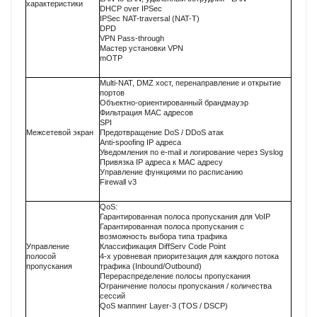
характеристики
DHCP over IPSec
IPSec NAT-traversal (NAT-T)
DPD
VPN Pass-through
Мастер установки VPN
mOTP
Multi-NAT, DMZ хост, перенаправление и открытие
портов
Объектно-ориентированный брандмауэр
Фильтрация MAC адресов
SPI
Межсетевой экран
Предотвращение DoS / DDoS атак
Anti-spoofing IP адреса
Уведомления по e-mail и логирование через Syslog
Привязка IP адреса к MAC адресу
Управление функциями по расписанию
Firewall v3
QoS:
Гарантированная полоса пропускания для VoIP
Гарантированная полоса пропускания с
возможность выбора типа трафика
Управление
Классификация DiffServ Code Point
полосой
4-х уровневая приоритезация для каждого потока
пропускания
трафика (Inbound/Outbound)
Перераспределение полосы пропускания
Ограничение полосы пропускания / количества
сессий
QoS маппинг Layer-3 (TOS / DSCP)