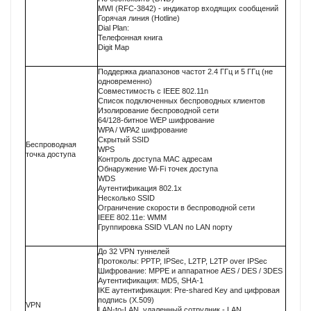
MWI (RFC-3842) - индикатор входящих сообщений
Горячая линия (Hotline)
Dial Plan:
Телефонная книга
Digit Map
Поддержка диапазонов частот 2.4 ГГц и 5 ГГц (не
одновременно)
Совместимость с IEEE 802.11n
Список подключенных беспроводных клиентов
Изолирование беспроводной сети
64/128-битное WEP шифрование
WPA / WPA2 шифрование
Скрытый SSID
Беспроводная
WPS
точка доступа
Контроль доступа MAC адресам
Обнаружение Wi-Fi точек доступа
WDS
Аутентификация 802.1x
Несколько SSID
Ограничение скорости в беспроводной сети
IEEE 802.11e: WMM
Группировка SSID VLAN по LAN порту
До 32 VPN туннелей
Протоколы: PPTP, IPSec, L2TP, L2TP over IPSec
Шифрование: MPPE и аппаратное AES / DES / 3DES
Аутентификация: MD5, SHA-1
IKE аутентификация: Pre-shared Key and цифровая
подпись (X.509)
VPN
LAN-to-LAN, удаленный сотрудник - LAN