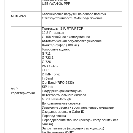
USB (WAN-3): PPP
Балансировка нагрузки на основе политик
Multi-WAN
Отказоустойчивость WAN подключения
Протоколы: SIP, RTP/RTCP
12 SIP транков
G.168 линейное эхоподавление
Автоматическая регулировка усиления
Джиттер-буфер (180 мс)
Голосовые кодеки:
G.711
G.723.1
G.726
VAD / CNG
iLBC
DTMF Tone:
In Band
Out Band (RFC-2833)
SIP Info
VoIP
Поддержка факса/модема:
характеристики
Детектор тонального сигнала
G.711 Pass-through
Дополнительные сервисы:
Удержание звонка / восстановление / ожидание
Ожидание звонка с Caller ID
Перевод звонка
Переадресация звонков (всегда / когда занят / без
ответа)
Запрет вызовов (входящих / исходящих)
Не беспокоить (DND)