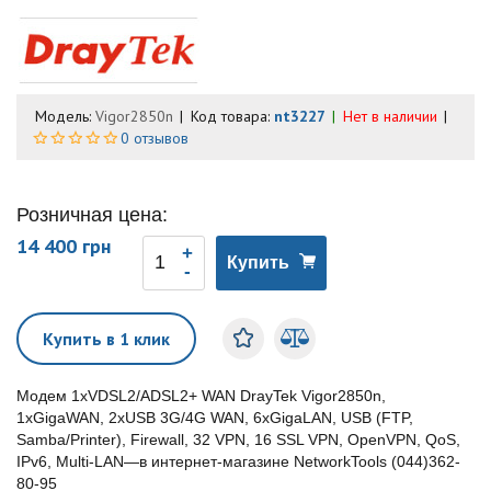
Модель:
Vigor2850n
Код товара:
nt3227
Нет в наличии
0 отзывов
Розничная цена:
14 400 грн
Купить
Купить в 1 клик
Модем 1xVDSL2/ADSL2+ WAN DrayTek Vigor2850n,
1xGigaWAN, 2xUSB 3G/4G WAN, 6xGigaLAN, USB (FTP,
Samba/Printer), Firewall, 32 VPN, 16 SSL VPN, OpenVPN, QoS,
IPv6, Multi-LAN—в интернет-магазине NetworkTools (044)362-
80-95