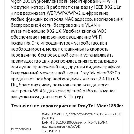
Vigor-2850n укомплектован вмонтированным Wi-Fi
модулем, который работает стандарту IEEE 802.11n
и поддерживает WEP/WPA/WPA2 шифрование,
любые функции контроля MAC адресов, изолирования
беспроводной сети, беспроводные VLAN и
аутентификацию 802.1X. Удобная кнопка WDS
обеспечивает мгновенное расширение Wi-Fi
покрытия. Это «продвинутое» устройство, при
необходимости, может ограничивать скорость
передачи по беспроводной сети и устанавливать
преимущество для воспроизведения голоса, видео
или аудио приложений над другими видами трафика.
Современный межсетевой экран DrayTek Vigor2850n
предлагает подбор необходимых частот 2.4 ГГц и 5
ГГц, благодаря чему пользователи всегда могут
настроить WLAN для комфортной работы в менее
зашумленном диапазоне 5 ГГц. (
+р
)
Технические характеристики
DrayTek Vigor2850n:
WAN: 1 x VDSL2, совместимость с ADSL2/2+ RJ-11,
(WAN1)
LAN: 4 x 10/100/1000Base-TX, RJ-45 (LAN4
настраивается как WAN)
Интерфейсы
1 x USB 2.0