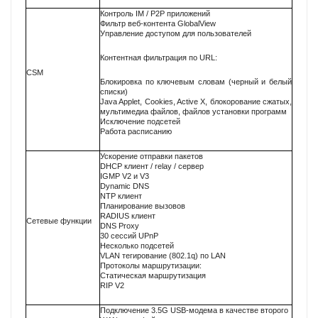
Контроль IM / P2P приложений
Фильтр веб-контента GlobalView
Управление доступом для пользователей
Контентная фильтрация по URL:
CSM
Блокировка по ключевым словам (черный и белый
списки)
Java Applet, Cookies, Active X, блокорование сжатых,
мультимедиа файлов, файлов установки программ
Исключение подсетей
Работа расписанию
Ускорение отправки пакетов
DHCP клиент / relay / сервер
IGMP V2 и V3
Dynamic DNS
NTP клиент
Планирование вызовов
RADIUS клиент
Сетевые функции
DNS Proxy
30 сессий UPnP
Несколько подсетей
VLAN тегирование (802.1q) по LAN
Протоколы маршрутизации:
Статическая маршрутизация
RIP V2
Подключение 3.5G USB-модема в качестве второго