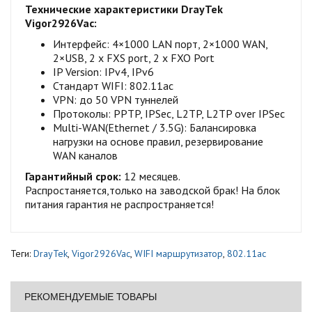
Технические характеристики DrayTek
Vigor2926Vac:
Интерфейс: 4×1000 LAN порт, 2×1000 WAN,
2×USB, 2 x FXS port, 2 x FXO Port
IP Version: IPv4, IPv6
Стандарт WIFI: 802.11ac
VPN: до 50 VPN туннелей
Протоколы: PPTP, IPSec, L2TP, L2TP over IPSec
Multi-WAN(Ethernet / 3.5G): Балансировка
нагрузки на основе правил, резервирование
WAN каналов
Гарантийный срок:
12 месяцев.
Распростаняется,только на заводской брак! На блок
питания гарантия не распространяется!
Теги:
DrayTek
,
Vigor2926Vac
,
WIFI маршрутизатор
,
802.11ac
РЕКОМЕНДУЕМЫЕ ТОВАРЫ