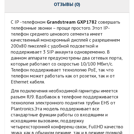
ОТЗЫВЫ (0)
С ІР -телефоном
Grandstream GXP1782
совершать
телефонные звонки – проще простого. Этот IP-
телефон среднего ценового сегмента имеет
качественный монохромный дисплей с разрешением
200x80 пикселей с удобной подсветкой и
поддерживает 3 SIP аккаунта одновременно. В
данном аппарате предусмотрены два сетевых порта,
которые работают со скоростью 10/100 Мбит/с.
Телефон поддерживает технологию PoE, так что
телефон может работать как от розетки, так и от
Ethernet кабеля.
Для подключения необходимой гарнитуры имеется
разъем RJ9. Вдобавок в телефоне поддерживается
технология электронного поднятия трубки EHS от
Plantronics.Эта модель поддерживает все
стандартные функции работы со входящими и
исходящими вызовами, поддержку
четырехсторонней конференц-связи, FullHD качество
звука, как в обычном режиме, так и в режиме громкой