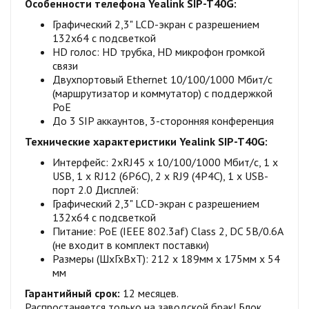
Особенности телефона Yealink SIP-T40G:
Графический 2,3" LCD-экран с разрешением
132х64 с подсветкой
HD голос: HD трубка, HD микрофон громкой
связи
Двухпортовый Ethernet 10/100/1000 Мбит/с
(маршрутизатор и коммутатор) с поддержкой
PoE
До 3 SIP аккаунтов, 3-сторонняя конференция
Технические характеристики Yealink SIP-T40G:
Интерфейс: 2хRJ45 x 10/100/1000 Мбит/с, 1 x
USB, 1 x RJ12 (6P6C), 2 x RJ9 (4P4C), 1 x USB-
порт 2.0 Дисплей:
Графический 2,3" LCD-экран с разрешением
132х64 с подсветкой
Питание: PoE (IEEE 802.3af) Class 2, DC 5В/0.6А
(не входит в комплект поставки)
Размеры (ШхГхВхТ): 212 x 189мм x 175мм x 54
мм
Гарантийный срок:
12 месяцев.
Распростаняется,только на заводской брак! Блок