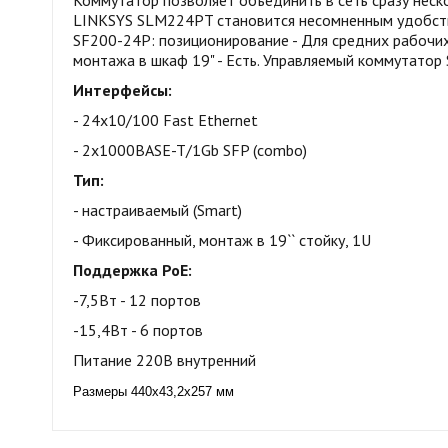
Коммутатор позволяет объединить в сеть сразу неско
LINKSYS SLM224PT становится несомненным удобство
SF200-24P: позиционирование - Для средних рабочих 
монтажа в шкаф 19" - Есть. Управляемый коммутатор
Интерфейсы:
- 24х10/100 Fast Ethernet
- 2x1000BASE-T/1Gb SFP (combo)
Тип:
- настраиваемый (Smart)
- Фиксированный, монтаж в 19`` стойку, 1U
Поддержка PoE:
-7,5Вт - 12 портов
-15,4Вт - 6 портов
Питание 220В внутренний
Размеры 440x43,2x257 мм