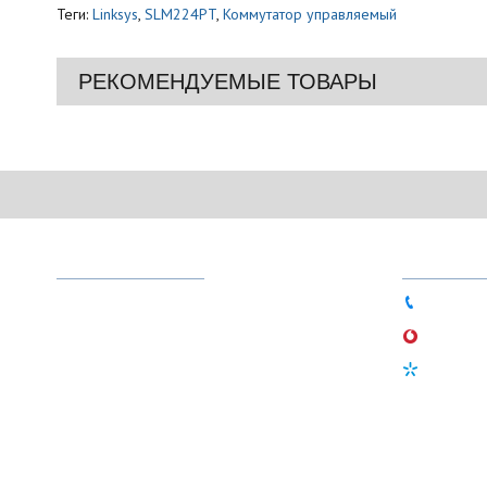
Теги:
Linksys
,
SLM224PT
,
Коммутатор управляемый
РЕКОМЕНДУЕМЫЕ ТОВАРЫ
МЕНЮ
ТЕЛЕФО
О магазине
044 333-
Доставка и оплата
066 756-
Гарантия
097 497-
Новости
Статьи
Контакты