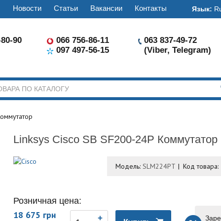
ы
Новости
Статьи
Вакансии
Контакты
Язык:
R
-80-90
066 756-86-11
063 837-49-72
097 497-56-15
(Viber, Telegram)
Коммутатор
Linksys Cisco SB SF200-24P Коммутатор
Модель:
SLM224PT
Код товара:
Розничная цена:
18 675 грн
Заре