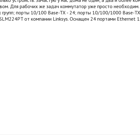
лько устройств. Зачастую у нас дома не один, а два и более 
м. Для рабочих же задач коммутатор уже просто необходим. 
групп; порты 10/100 Base-TX - 24; порты 10/100/1000 Base-TX 
 SLM224PT от компании Linksys. Оснащен 24 портами Ethernet 