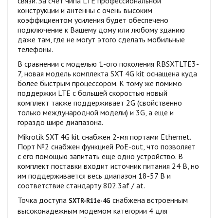
связи. За счет чипа LTE профессиональной
конструкции и антенны с очень высоким
коэффициентом усиления будет обеспечено
подключение к Вашему дому или любому зданию
даже там, где не могут этого сделать мобильные
телефоны.
В сравнении с моделью 1-ого поколения RBSXTLTE3-
7, новая модель комплекта SXT 4G kit оснащена куда
более быстрым процессором. К тому же помимо
поддержки LTE с большей скоростью новый
комплект также поддерживает 2G (свойственно
только международной модели) и 3G, а еще и
гораздо шире диапазона.
Mikrotik SXT 4G kit снабжен 2-мя портами Ethernet.
Порт №2 снабжен функцией PoE-out, что позволяет
с его помощью запитать еще одно устройство. В
комплект поставки входит источник питания 24 В, но
им поддерживается весь диапазон 18-57 В и
соответствие стандарту 802.3af / at.
Точка доступа
снабжена встроенным
SXTR-R11e-4G
высоконадежным модемом категории 4 для