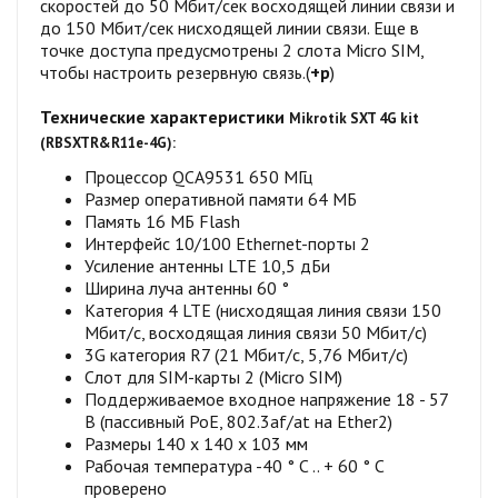
скоростей до 50 Мбит/сек восходящей линии связи и
до 150 Мбит/сек нисходящей линии связи. Еще в
точке доступа предусмотрены 2 слота Micro SIM,
чтобы настроить резервную связь.(
+р
)
Технические характеристики
Mikrotik
SXT 4G kit
(RBSXTR&R11e-4G)
:
Процессор QCA9531 650 МГц
Размер оперативной памяти 64 МБ
Память 16 МБ Flash
Интерфейс 10/100 Ethernet-порты 2
Усиление антенны LTE 10,5 дБи
Ширина луча антенны 60 °
Категория 4 LTE (нисходящая линия связи 150
Мбит/с, восходящая линия связи 50 Мбит/с)
3G категория R7 (21 Мбит/с, 5,76 Мбит/с)
Слот для SIM-карты 2 (Micro SIM)
Поддерживаемое входное напряжение 18 - 57
В (пассивный PoE, 802.3af/at на Ether2)
Размеры 140 х 140 х 103 мм
Рабочая температура -40 ° C .. + 60 ° C
проверено