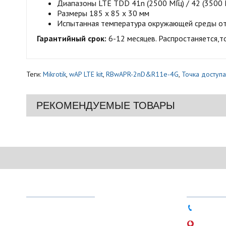
Диапазоны LTE TDD 41n (2500 МГц) / 42 (3500 М
Размеры 185 х 85 х 30 мм
Испытанная температура окружающей среды от -
Гарантийный срок:
6-12 месяцев. Распростаняется,то
Теги:
Mikrotik
,
wAP LTE kit
,
RBwAPR-2nD&R11e-4G
,
Точка доступа
РЕКОМЕНДУЕМЫЕ ТОВАРЫ
МЕНЮ
ТЕЛЕФО
О магазине
044 333-
Доставка и оплата
066 756-