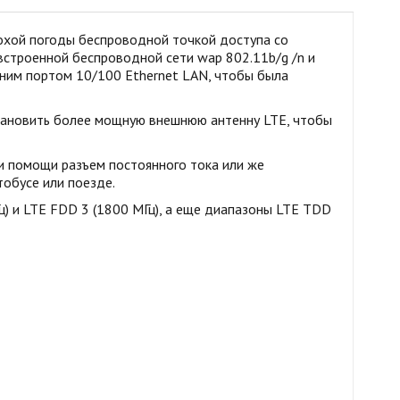
лохой погоды беспроводной точкой доступа со
строенной беспроводной сети wap 802.11b/g /n и
одним портом 10/100 Ethernet LAN, чтобы была
становить более мощную внешнюю антенну LTE, чтобы
ри помощи разъем постоянного тока или же
тобусе или поезде.
) и LTE FDD 3 (1800 МГц), а еще диапазоны LTE TDD