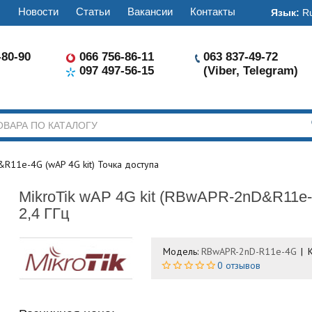
ы
Новости
Статьи
Вакансии
Контакты
Язык:
R
-80-90
066 756-86-11
063 837-49-72
097 497-56-15
(Viber, Telegram)
&R11e-4G (wAP 4G kit) Точка доступа
MikroTik wAP 4G kit (RBwAPR-2nD&R11e-
2,4 ГГц
Модель:
RBwAPR-2nD-R11e-4G
0 отзывов