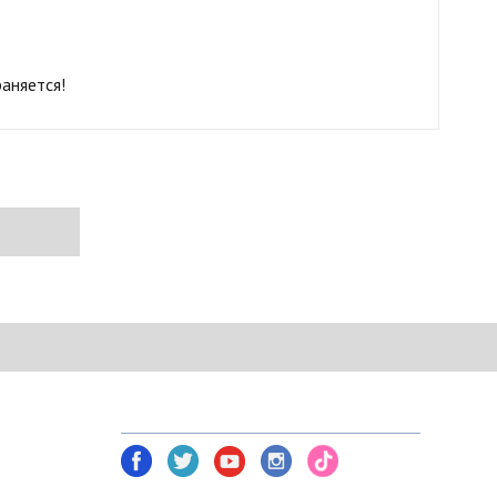
раняется!
NETWORK TOOLS В СОЦ. СЕТЯХ
am)