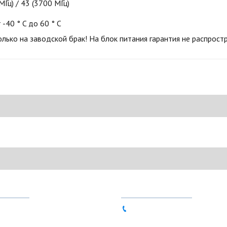
Гц) / 43 (3700 МГц)
40 ° C до 60 ° C
лько на заводской брак! На блок питания гарантия не распрост
НЫ
КОНТАКТЫ
80-90
063 837-49-72 (Viber, Telegr
86-11
sales@ntools.com.ua