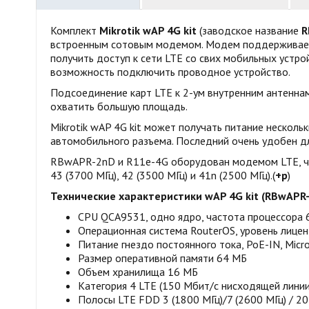
Комплект
Mikrotik wAP 4G kit
(заводское название
R
встроенным сотовым модемом. Модем поддерживает п
получить доступ к сети LTE со свих мобильных устро
возможность подключить проводное устройство.
Подсоединение карт LTE к 2-ум внутренним антенна
охватить большую площадь.
Mikrotik wAP 4G kit может получать питание несколь
автомобильного разъема. Последний очень удобен для
RBwAPR-2nD и R11e-4G оборудован модемом LTE, что 
43 (3700 МГц), 42 (3500 МГц) и 41n (2500 МГц).(
+р
)
Технические характеристики wAP 4G kit (RBwAPR-
CPU QCA9531, одно ядро, частота процессора 
Операционная система RouterOS, уровень лицен
Питание гнездо постоянного тока, PoE-IN, Micr
Размер оперативной памяти 64 МБ
Объем хранилища 16 МБ
Категория 4 LTE (150 Мбит/с нисходящей линии
Полосы LTE FDD 3 (1800 МГц)/7 (2600 МГц) / 20 