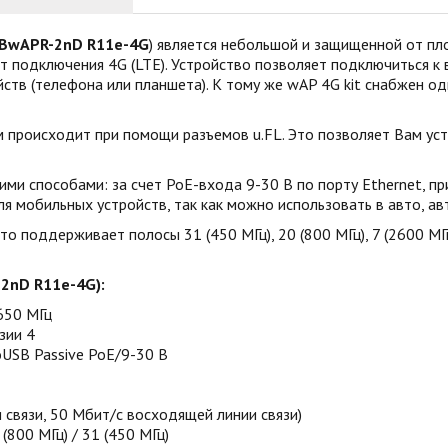
BwAPR-2nD R11e-4G
) является небольшой и защищенной от п
одключения 4G (LTE). Устройство позволяет подключиться к в
йств (телефона или планшета). К тому же wAP 4G kit снабжен 
м происходит при помощи разъемов u.FL. Это позволяет Вам у
кими способами: за счет PoE-входа 9-30 В по порту Ethernet, п
 мобильных устройств, так как можно использовать в авто, ав
поддерживает полосы 31 (450 МГц), 20 (800 МГц), 7 (2600 МГц
2nD R11e-4G):
650 МГц
зии 4
oUSB Passive PoE/9-30 В
 связи, 50 Мбит/с восходящей линии связи)
(800 МГц) / 31 (450 МГц)