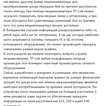
как никому другому нужны медиаконвертеры для
преобразования среды передачи. Всё по причине доступности
такого метода. При помощи медиаконвертера TP-Link можно
недорого подключать свои медные линии к оптоволокну, и при
этом обходится без существенных изменений. Всё по причине
того, что цена медиаконвертера весьма доступная.
В большинстве случаев информация распространяется либо по
витой паре, либо же по оптоволокну. А так как сегодня наиболее
часто встречаются системы стандарта FE и GE, поэтому
используется оборудование, что может производить передачу
совершенно разных видов трафика.
В этом разделе вы можете посмотреть, выбрать и купить
медиаконвертер TP-Link любой модификации, которые
производит этот всемирно известный производитель сетевого
оборудования.
Сейчас разработано и внедрено в различные сети множество
вариантов оптимизации передачи данных по разным физическим
средам. Но среди всех них именно медиаконвертеры являются
наиболее востребованными по причине своей доступности. Эти
устройства могут передавать данные на большие расстояния. С
ними решаются даже задачи по обеспечению передачи
информации на такие расстояния как 120, 200 и даже 240
километров.