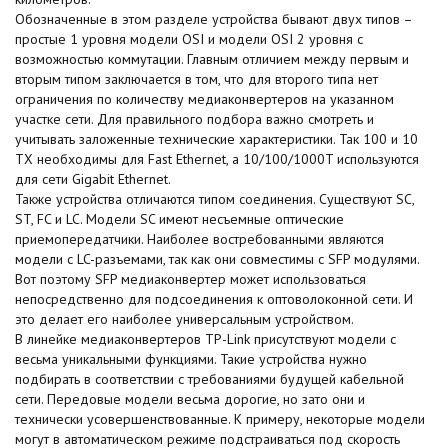
Обозначенные в этом разделе устройства бывают двух типов –
простые 1 уровня модели OSI и модели OSI 2 уровня с
возможностью коммутации. Главным отличием между первым и
вторым типом заключается в том, что для второго типа нет
ограничения по количеству медиаконвертеров на указанном
участке сети. Для правильного подбора важно смотреть и
учитывать заложенные технические характеристики. Так 100 и 10
TX необходимы для Fast Ethernet, а 10/100/1000T используются
для сети Gigabit Ethernet.
Также устройства отличаются типом соединения. Существуют SC,
ST, FC и LC. Модели SC имеют несъемные оптические
приемопередатчики. Наиболее востребованными являются
модели с LC-разъемами, так как они совместимы с SFP модулями.
Вот поэтому SFP медиаконвертер может использоваться
непосредственно для подсоединения к оптоволоконной сети. И
это делает его наиболее универсальным устройством.
В линейке медиаконвертеров TP-Link присутствуют модели с
весьма уникальными функциями. Такие устройства нужно
подбирать в соответствии с требованиями будущей кабельной
сети. Передовые модели весьма дорогие, но зато они и
технически усовершенствованные. К примеру, некоторые модели
могут в автоматическом режиме подстраиваться под скорость