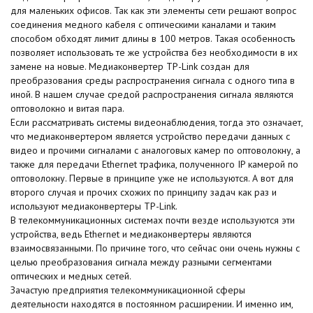
для маленьких офисов. Так как эти элементы сети решают вопрос
соединения медного кабеля с оптическими каналами и таким
способом обходят лимит длины в 100 метров. Такая особенность
позволяет использовать те же устройства без необходимости в их
замене на новые. Медиаконвертер TP-Link создан для
преобразования среды распространения сигнала с одного типа в
иной. В нашем случае средой распространения сигнала являются
оптоволокно и витая пара.
Если рассматривать системы видеонаблюдения, тогда это означает,
что медиаконвертером является устройство передачи данных с
видео и прочими сигналами с аналоговых камер по оптоволокну, а
также для передачи Ethernet трафика, полученного IP камерой по
оптоволокну. Первые в принципе уже не используются. А вот для
второго случая и прочих схожих по принципу задач как раз и
используют медиаконвертеры TP-Link.
В телекоммуникационных системах почти везде используются эти
устройства, ведь Ethernet и медиаконвертеры являются
взаимосвязанными. По причине того, что сейчас они очень нужны с
целью преобразования сигнала между разными сегментами
оптических и медных сетей.
Зачастую предприятия телекоммуникационной сферы
деятельности находятся в постоянном расширении. И именно им,