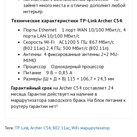
займёт много места и отлично дополнит любой
интерьер.
Технические характеристики TP-Link Archer C54:
Порты Ethernet 1 порт WAN 10/100 Мбит/с, 4
порта LAN 10/100 Мбит/с
Скорость Wi-Fi AC1200 5 ГГц: 867 Мбит/с
(802.11ac) 2,4 ГГц: 300 Мбит/с (802.11n)
Антенны 4 фиксированные антенны 2×2 MU-
MIMO
Процессор Одноядерный процессор
Питание 9 В ⎓ 0,85 А
Размеры (Ш × Д × В) 115 × 106,7 × 24,3 мм
Гарантийный срок
на Archer C54 составляет 24
месяца. Гарантия действует на наличие в
маршрутизатора заводского брака. На блок питания к
роутеру гарантии нет!
Теги:
TP-Link
,
Archer C54
,
802.11ac
,
WiFi маршрутизатор