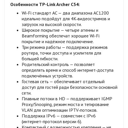
Особенности TP-Link Archer C54:
Wi-Fi стандарт AC — два диапазона AC1200
идеально подойдут для 4К‑видеостримов и
загрузок на высокой скорости.
Широкое покрытие — четыре атенны и
Beamforming обеспечат хорошее Wi-Fi
покрытие и надёжное подключение.
Три режима работы — поддержка режимов
роутера, точки доступа и усилителя для
большей гибкости.
Родительский контроль — позволяет
определять время и способ интернет‑доступа
подключённых устройств.
Гостевая сеть — обеспечивает отдельный
доступ для гостей ради безопасности основной
сети.
Плавные потоки в HD — поддерживает IGMP
Proxy/Snooping, режим моста и тегирование
VLAN для оптимизации IPTV‑потоков.
Поддержка IPv6 — совместим с IPv6
(интернет-протокол версии 6).
Компактный с возможностью крепления — не