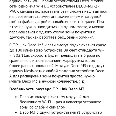
единой сети Wi-Fi всеми устройствами Deco. У такой
сети одно имя Wi-Fi. С устройствами DECO-M3-2-
PACK каждый пользователь сети сможет насладиться
непрерывным стримингом, скачиванием и загрузкой
любых файлов, игрой в онлайн игры и так далее. При
этом не нужно находиться на одном месте, а можно
перемещаться с одного уголка зоны покрытия к
другому, так как работает бесшовный роуминг.
С TP-Link Deco-M3 к сети смогут подключаться сразу
до 100 клиентских устройств. За счёт стандарта Wi-
Fi 802.11ac скорость будет превышать в 3 раза по
сравнению с использованием маршрутизаторов
более ранних поколений. Модули Deco M3 создадут
единую Mesh‑сеть с любой моделью устройств Deco.
А для расширения зоны покрытия просто нужно
купить Deco M3 в нужном количестве. (
+р
)
Особенности роутера TP-Link Deco M3:
Deco использует систему модулей для
бесшовного Wi-Fi — раз и навсегда устраните
зоны со слабым сигналом!
Deco M3 с двумя устройствами (1 устройство