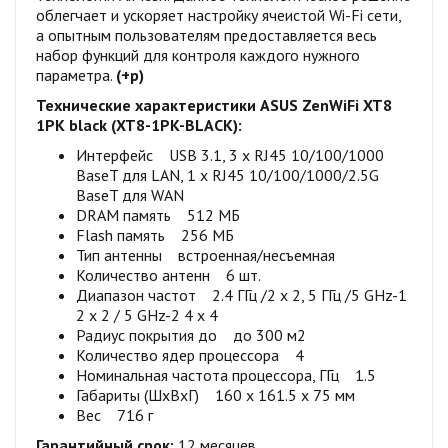
облегчает и ускоряет настройку ячеистой Wi-Fi сети,
а опытным пользователям предоставляется весь
набор функций для контроля каждого нужного
параметра.
(+р)
Технические характеристики ASUS ZenWiFi XT8
1PK black (XT8-1PK-BLACK):
Интерфейс USB 3.1, 3 x RJ45 10/100/1000
BaseT для LAN, 1 x RJ45 10/100/1000/2.5G
BaseT для WAN
DRAM память 512 МБ
Flash память 256 МБ
Тип антенны встроенная/несъемная
Количество антенн 6 шт.
Диапазон частот 2.4 ГГц /2 x 2, 5 ГГц /5 GHz-1
2 x 2 / 5 GHz-2 4 x 4
Радиус покрытия до до 300 м2
Количество ядер процессора 4
Номинальная частота процессора, ГГц 1.5
Габариты (ШхВхГ) 160 x 161.5 x 75 мм
Вес 716 г
Гарантийный срок:
12 месяцев.