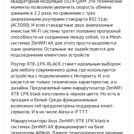
квадратурная модуляция 1024-QAM. Эти технические
моменты позволили увеличить скорость обмена
данными в 2.2 раза, по сравнению с трёх
диапазонными роутерами стандарта 802.11ac
(AC3000). И если стандартные двух диапазонные
ячеистые Wi-Fi системы тратят половину пропускной
способности на соединение между собой, то в Mesh-
системах ZenWiFi AX для этого просто выделяется
один диапазон. Остальные же задействуются для
подсоединения клиентских устройств.
Роутер XT8-1PK-BLACK станет идеальным выбором
для любого современного дома, где используются
устройства с подключением к Интернету. И это
касается не только технических характеристик, а и
дизайна. Предлагаемый нами маршрутизатор ZenWiFi
XT8 1PK black изготовлен в чёрном цвете. Но есть в
продаже и белый. Среди функциональных
возможностей предусмотрена поддержка smart-
сервисов. И в их числе Alexa и IFTTT.
Маршрутизаторы Asus ZenWiFi XT8 1PK black в
системах ZenWiFi AX функционируют на базе
технологии AiMesh. Данное технологическое решение