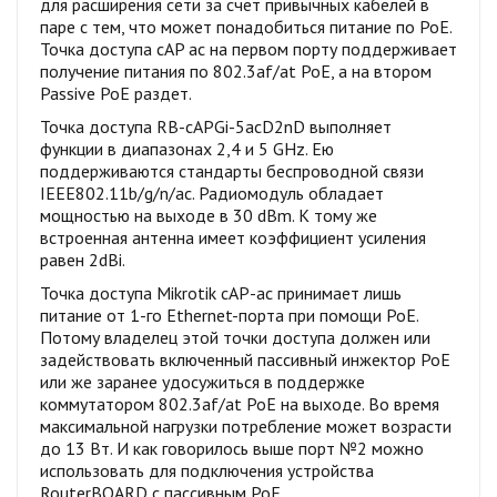
для расширения сети за счет привычных кабелей в
паре с тем, что может понадобиться питание по PoE.
Точка доступа cAP ac на первом порту поддерживает
получение питания по 802.3af/at PoE, а на втором
Passive PoE раздет.
Точка доступа RB-cAPGi-5acD2nD выполняет
функции в диапазонах 2,4 и 5 GHz. Ею
поддерживаются стандарты беспроводной связи
IEEE802.11b/g/n/ac. Радиомодуль обладает
мощностью на выходе в 30 dBm. К тому же
встроенная антенна имеет коэффициент усиления
равен 2dBi.
Точка доступа Mikrotik cAP-ac принимает лишь
питание от 1-го Ethernet-порта при помощи PoE.
Потому владелец этой точки доступа должен или
задействовать включенный пассивный инжектор PoE
или же заранее удосужиться в поддержке
коммутатором 802.3af/at PoE на выходе. Во время
максимальной нагрузки потребление может возрасти
до 13 Вт. И как говорилось выше порт №2 можно
использовать для подключения устройства
RouterBOARD с пассивным PoE.