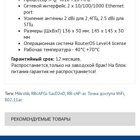
Сетевой интерфейс 2 x 10/100/1000 Ethernet
port
Усиление антенны 2 dBi для 2,4ГГц, 2.5 dBi для
5ГГц
Размеры (ШxВxГ) 136 x 30 мм; 145 x 145 x 30
мм
Операционная система RouterOS Level4 license
Рабочая температура - 40°C +70°C
Гарантийный срок:
12 месяцев.
Распростаняется,только на заводской брак! На блок
питания гарантия не распространяется!
Теги:
Mikrotik
,
RBcAPGi-5acD2nD
,
RB-cAP-ac Точка доступа WiFi
,
802.11ac
РЕКОМЕНДУЕМЫЕ ТОВАРЫ