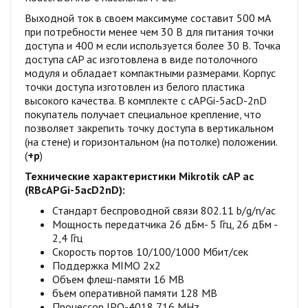
Выходной ток в своем максимуме составит 500 мА
при потребности менее чем 30 В для питания точки
доступа и 400 м если используется более 30 В. Точка
доступа cAP ac изготовлена в виде потолочного
модуля и обладает компактными размерами. Корпус
точки доступа изготовлен из белого пластика
высокого качества. В комплекте с cAPGi-5acD-2nD
покупатель получает специальное крепление, что
позволяет закрепить точку доступа в вертикальном
(на стене) и горизонтальном (на потолке) положении.
(
+р
)
Технические характеристики Mikrotik cAP ac
(RBcAPGi-5acD2nD):
Стандарт беспроводной связи 802.11 b/g/n/ac
Мощность передатчика 26 дБм- 5 Ггц, 26 дБм -
2,4 Ггц
Скорость портов 10/100/1000 Мбит/сек
Поддержка MIMO 2x2
Объем флеш-памяти 16 MB
бъем оперативной памяти 128 MB
Процессор IPQ-4018 716 MHz