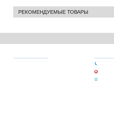
РЕКОМЕНДУЕМЫЕ ТОВАРЫ
МЕНЮ
ТЕЛЕФО
О магазине
044 333-
Доставка и оплата
066 756-
Гарантия
097 497-
Новости
Статьи
Контакты