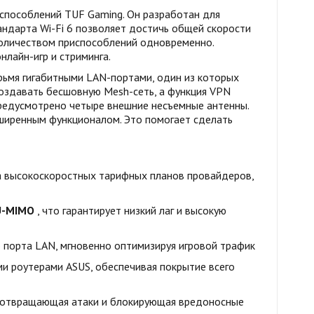
способлений TUF Gaming. Он разработан для
ндарта Wi-Fi 6 позволяет достичь общей скорости
оличеством приспособлений одновременно.
нлайн-игр и стриминга.
ьмя гигабитными LAN-портами, один из которых
оздавать бесшовную Mesh-сеть, а функция VPN
предусмотрено четыре внешние несъемные антенны.
сширенным функционалом. Это помогает сделать
а высокоскоростных тарифных планов провайдеров,
-MIMO
, что гарантирует низкий лаг и высокую
 порта LAN, мгновенно оптимизируя игровой трафик
и роутерами ASUS, обеспечивая покрытие всего
редотвращающая атаки и блокирующая вредоносные