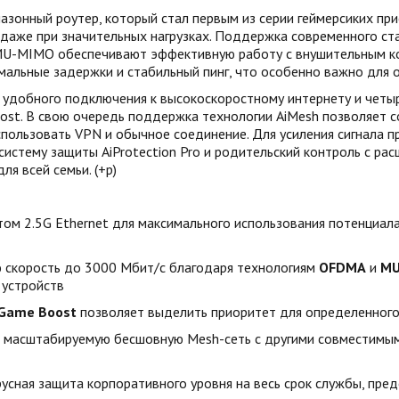
зонный роутер, который стал первым из серии геймерсиких при
даже при значительных нагрузках. Поддержка современного ста
MU-MIMO обеспечивают эффективную работу с внушительным к
альные задержки и стабильный пинг, что особенно важно для о
добного подключения к высокоскоростному интернету и четыр
ost. В свою очередь поддержка технологии AiMesh позволяет с
пользовать VPN и обычное соединение. Для усиления сигнала 
стему защиты AiProtection Pro и родительский контроль с ра
я всей семьи. (+р)
ом 2.5G Ethernet для максимального использования потенциал
 скорость до 3000 Мбит/с благодаря технологиям
OFDMA
и
MU
 устройств
Game Boost
позволяет выделить приоритет для определенного
и масштабируемую бесшовную Mesh-сеть с другими совместимым
русная защита корпоративного уровня на весь срок службы, п