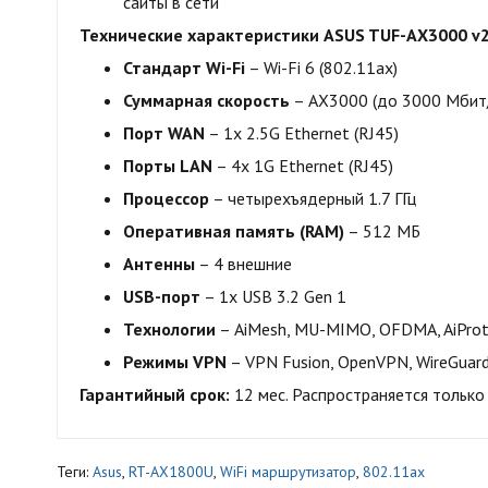
сайты в сети
Технические характеристики ASUS TUF-AX3000 v2
Стандарт Wi-Fi
– Wi-Fi 6 (802.11ax)
Суммарная скорость
– AX3000 (до 3000 Мбит
Порт WAN
– 1x 2.5G Ethernet (RJ45)
Порты LAN
– 4x 1G Ethernet (RJ45)
Процессор
– четырехъядерный 1.7 ГГц
Оперативная память (RAM)
– 512 МБ
Антенны
– 4 внешние
USB-порт
– 1x USB 3.2 Gen 1
Технологии
– AiMesh, MU-MIMO, OFDMA, AiProt
Режимы VPN
– VPN Fusion, OpenVPN, WireGuar
Гарантийный срок:
12 мес. Распространяется только 
Теги:
Asus
,
RT-AX1800U
,
WiFi маршрутизатор
,
802.11ax