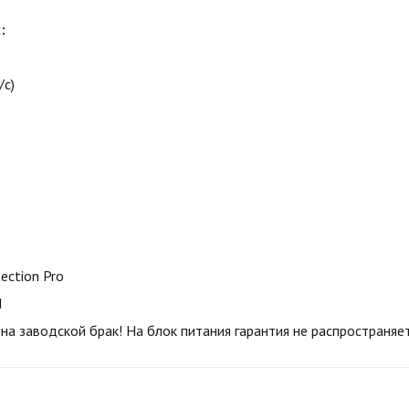
:
/с)
ection Pro
d
на заводской брак! На блок питания гарантия не распространяет