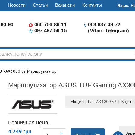
ы
Новости
Статьи
Вакансии
Контакты
Язык:
R
-80-90
066 756-86-11
063 837-49-72
097 497-56-15
(Viber, Telegram)
UF-AX3000 v2 Маршрутизатор
Маршрутизатор ASUS TUF Gaming AX30
Модель:
TUF-AX3000 v2
Код то
Розничная цена:
4 249 грн
Заре