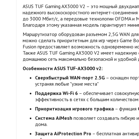
ASUS TUF Gaming AX3000 V2 – это мощный двухдиапа
надежного высокоскоростного интернет-соединения 
до 3000 Мбит/с, а передовые технологии OFDMA и 
Благодаря этому указанная модель гарантирует миним
Маршрутизатор оборудован разъемом 2,5G WAN для у
можно сделать приоритетным для игр через Game Bo
Fusion предоставляет возможность одновременно ис
Также ASUS TUF Gaming AX3000 V2 имеет надежную си
домашнюю сеть максимально безопасной и удобной дл
Особенности ASUS TUF-AX3000 v2:
Сверхбыстрый WAN-порт 2.5G
– оснащен порт
устраняя любые "узкие места"
Поддержка Wi-Fi 6
– обеспечивает совокупную
эффективность в сетях с большим количеством
Приоритизация игрового трафика
– функция
Система AiMesh
позволяет создавать гибкую 
дома.
Защита AiProtection Pro
– бесплатная антиви