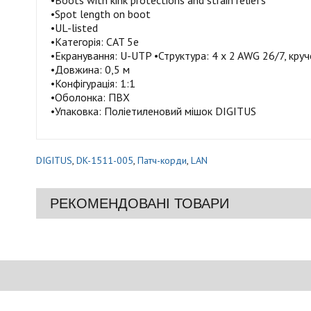
•Boots with kink protections and strain reliefs
•Spot length on boot
•UL-listed
•Категорія: CAT 5e
•Екранування: U-UTP •Структура: 4 x 2 AWG 26/7, кру
•Довжина: 0,5 м
•Конфігурація: 1:1
•Оболонка: ПВХ
•Упаковка: Поліетиленовий мішок DIGITUS
DIGITUS
,
DK-1511-005
,
Патч-корди
,
LAN
РЕКОМЕНДОВАНІ ТОВАРИ