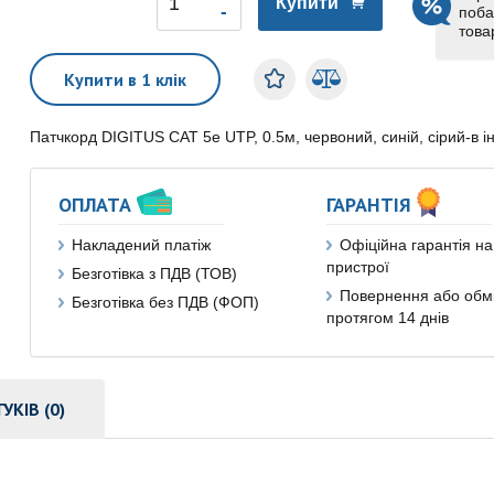
Купити
поба
това
Купити в 1 клік
Патчкорд DIGITUS CAT 5e UTP, 0.5м, червоний, синій, сірий-в і
ОПЛАТА
ГАРАНТІЯ
Накладений платіж
Офіційна гарантія на 
пристрої
Безготівка з ПДВ (ТОВ)
Повернення або обм
Безготівка без ПДВ (ФОП)
протягом 14 днів
ГУКІВ (0)