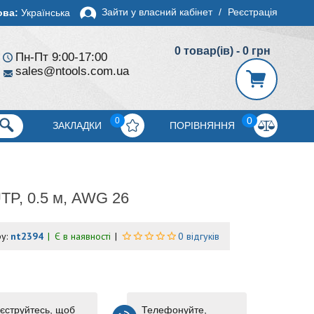
Зайти у власний кабінет
/
Реєстрація
ова:
Українська
0 товар(ів) - 0 грн
Пн-Пт 9:00-17:00
sales@ntools.com.ua
0
0
ЗАКЛАДКИ
ПОРІВНЯННЯ
TP, 0.5 м, AWG 26
ру:
nt2394
Є в наявності
0 відгуків
єструйтесь, щоб
Телефонуйте,