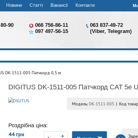
Новини
Статті
Вакансії
Контакти
М
-80-90
066 756-86-11
063 837-49-72
097 497-56-15
(Viber, Telegram)
US DK-1511-005 Патчкорд 0,5 м
DIGITUS DK-1511-005 Патчкорд CAT 5e U
Модель:
DK-1511-005
Код това
Роздрібна ціна:
44 грн
Заре