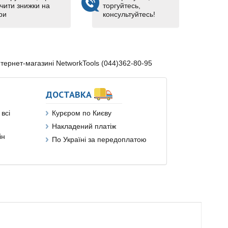
чити знижки на
торгуйтесь,
ри
консультуйтесь!
нтернет-магазині NetworkTools (044)362-80-95
ДОСТАВКА
всі
Курєром по Києву
Накладений платіж
ін
По Україні за передоплатою