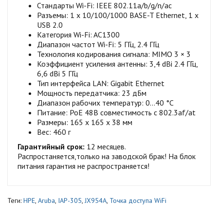
Стандарты Wi-Fi: IEEE 802.11а/b/g/n/ас
Разъемы: 1 х 10/100/1000 BASE-T Ethernet, 1 x
USB 2.0
Категория Wi-Fi: AC1300
Диапазон частот Wi-Fi: 5 ГГц, 2.4 ГГц
Технология кодирования сигнала: MIMO 3 × 3
Коэффициент усиления антенны: 3,4 dBi 2.4 ГГц,
6,6 dBi 5 ГГц
Тип интерфейса LAN: Gigabit Ethernet
Мощность передатчика: 23 дБм
Диапазон рабочих температур: 0...40 °C
Питание: PoE 48В совместимость с 802.3af/at
Размеры: 165 x 165 x 38 мм
Вес: 460 г
Гарантийный срок:
12 месяцев.
Распростаняется,только на заводской брак! На блок
питания гарантия не распространяется!
Теги:
HPE
,
Aruba
,
IAP-305
,
JX954A
,
Точка доступа WiFi