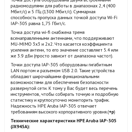
радиомодулями для работы в диапазонах 2,4 (400
Мбит/с) и 5 ГГц (1300 Мбит/с). Суммарная
способность пропуска данных точкой доступа Wi-Fi
IAP-305 равна 1,75 Гбит/с.
Точка доступа wi-fi снабжена тремя
всенаправленными антеннами, что поддерживают
MU-MIMO 3х3 и 2х2. Что касается коэффициента
усиления антенн, то его значение составляет 5.4 или
же 3.9 дБи (просто зависит от диапазона частот).
Точки доступа IAP-305 оборудованы гигабитным
LAN портом и разъемом USB 2.0. Такие устройства
обладают широчайшими функциональными
возможностями для обеспечения безопасности
развернутой сети. К тому у Вас будет весь перечень
инструментов, чтобы собирать точную и подробную
статистику и круглосуточно мониторить трафик.
Надежность HPE Aruba IAP-305 отвечает
требованиям высокого корпоративного уровня.(
+р
)
Технические характеристики HPE Aruba IAP-305
(JX945A):