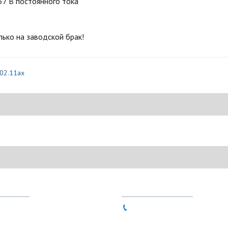
7 В постоянного тока
лько на заводской брак!
02.11ax
НЫ
КОНТАКТЫ
80-90
063 837-49-72 (Viber, Telegr
86-11
sales@ntools.com.ua