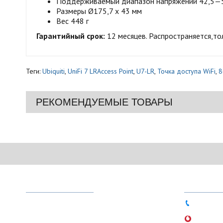
Поддерживаемый диапазон напряжений 42,5—5
Размеры Ø175,7 x 43 мм
Вес 448 г
Гарантийный срок:
12 месяцев. Распространяется,то
Теги:
Ubiquiti
,
UniFi 7 LRAccess Point
,
U7-LR
,
Точка доступа WiFi
,
8
РЕКОМЕНДУЕМЫЕ ТОВАРЫ
МЕНЮ
ТЕЛЕФО
О магазине
044 333-
Доставка и оплата
066 756-