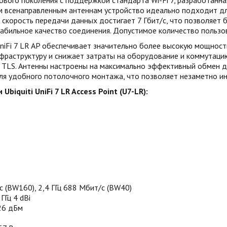
нового поколения с поддержкой стандарта Wi-Fi 7, разработанн
всенаправленным антеннам устройство идеально подходит для и
 скорость передачи данных достигает 7 Гбит/с, что позволяет
абильное качество соединения. Допустимое количество пользо
UniFi 7 LR AP обеспечивает значительно более высокую мощност
нфраструктуру и снижает затраты на оборудование и коммутаци
TLS. Антенны настроены на максимально эффективный обмен д
ля удобного потолочного монтажа, что позволяет незаметно инт
iquiti UniFi 7 LR Access Point (U7-LR):
с (BW160), 2,4 ГГц 688 Мбит/с (BW40)
ГГц 4 dBi
 26 дБм