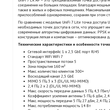
UniFi 7 LR AP – это трехдиапазонная точка доступа 
соединения на больших площадях. Благодаря мощным 
также в жилых и офисных помещениях. Максимальная
приспособлений одновременно, сохраняя при этом ст
По сравнению с моделью UniFi 7 Lite точка доступа 
необходимых точек доступа в сети, что упрощает и
современные алгоритмы шифрования данных: PPSK и 
конструкция легкая и компактная – оптимизирована д
Технические характеристики и особенности точки Ub
Сетевой интерфейс 1 x 2,5 GbE порт RJ45
Стандарт WiFi WiFi 7
Пространственные потоки 5
Зона покрытия 160 м²
Макс. количество клиентов 300+
Восходящий канал 2,5 GbE
MIMO 5 ГГц 3 x 3 (DL/UL MU-MIMO)
2,4 ГГц 2 x 2 (DL/UL MU-MIMO)
Макс. скорость передачи данных 5 ГГц 4,3 Гбит/
Коэффициент усиления антенны 5 ГГц 6 дБи, 2,4 
Макс. мощность передачи 5 ГГц 27 дБм, 2,4 ГГц
Макс. потребляемая мощность 14 Вт