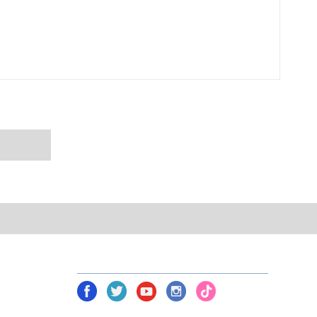
NETWORK TOOLS В СОЦ. СЕТЯХ
am)