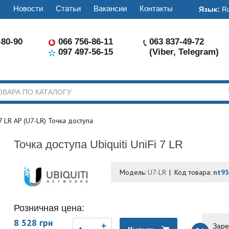
ы
Новости
Статьи
Вакансии
Контакты
Язык:
R
-80-90
066 756-86-11
063 837-49-72
097 497-56-15
(Viber, Telegram)
 7 LR AP (U7-LR) Точка доступа
Точка доступа Ubiquiti UniFi 7 LR
Модель:
U7-LR
Код товара:
nt9
Розничная цена:
8 528 грн
Заре