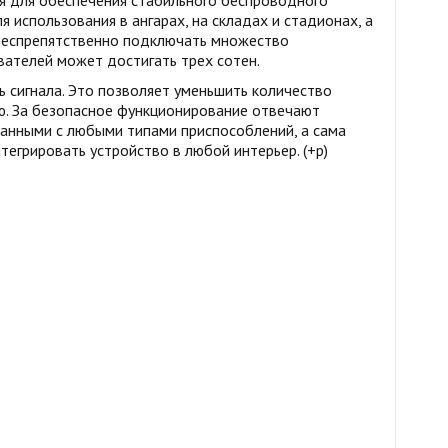
ая для обеспечения стабильного беспроводного
спользования в ангарах, на складах и стадионах, а
 беспрепятственно подключать множество
вателей может достигать трех сотен.
ь сигнала. Это позволяет уменьшить количество
ю. За безопасное функционирование отвечают
анными с любыми типами приспособлений, а сама
егрировать устройство в любой интерьер. (+р)